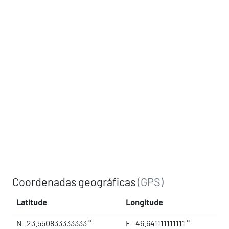
Coordenadas geográficas
(GPS)
Latitude
Longitude
N -23.550833333333 °
E -46.641111111111 °