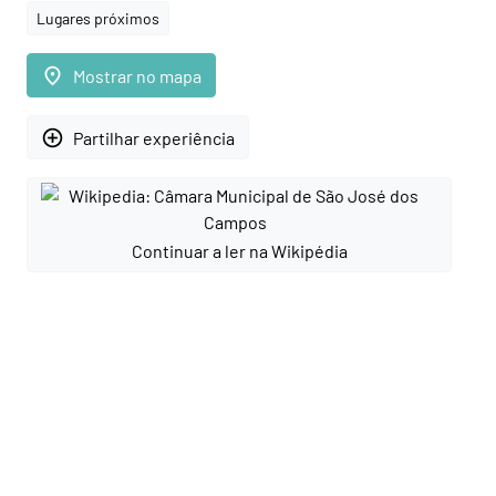
Lugares próximos
place
Mostrar no mapa
add_circle_outline
Partilhar experiência
Continuar a ler na Wikipédia