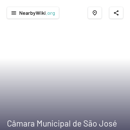
NearbyWiki
.org
menu
place
share
Câmara Municipal de São José