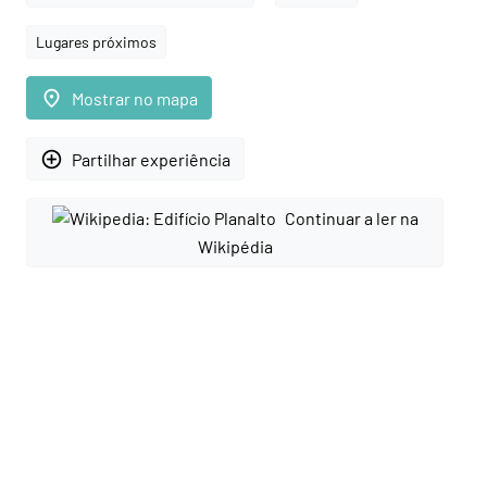
Lugares próximos
place
Mostrar no mapa
add_circle_outline
Partilhar experiência
Continuar a ler na
Wikipédia