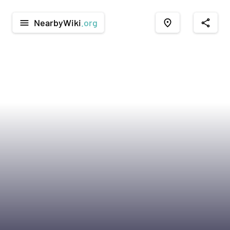
NearbyWiki
.org
menu
place
share