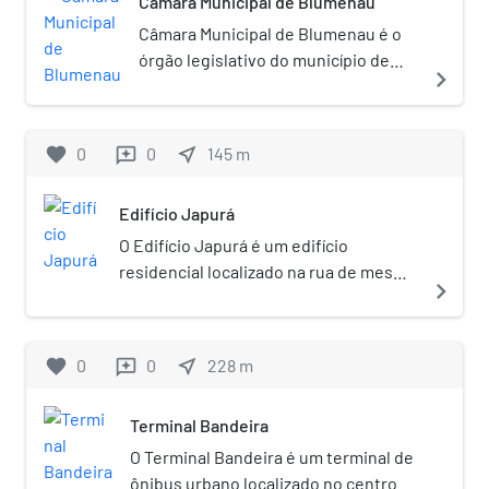
Câmara Municipal de Blumenau
Câmara Municipal de Blumenau é o
órgão legislativo do município de
navigate_next
Blumenau. É composto por 15
vereadores de 23 permitidos pela
Constituição de 1988. O atual
favorite
0
0
near_me
145
m
reviews
presidente é Almir Vieira.
Edifício Japurá
O Edifício Japurá é um edifício
residencial localizado na rua de mesmo
navigate_next
nome no bairro da Bela Vista, na cidade
de São Paulo. Projetado nos anos 1940
por Eduardo Kneese de Mello,
favorite
0
0
near_me
228
m
reviews
arquiteto brasileiro importante para a
história da arquitetura moderna no
Terminal Bandeira
Brasil, o Edifício foi o primeiro a aplicar
o conceito de Unité d'Habitation de Le
O Terminal Bandeira é um terminal de
Corbusier no Brasil. O Edifício foi
ônibus urbano localizado no centro