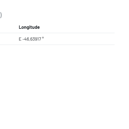
)
Longitude
E -46.63917 °