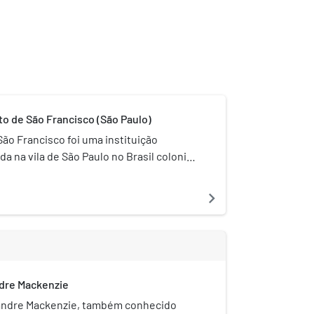
to de São Francisco (São Paulo)
ão Francisco foi uma instituição
ada na vila de São Paulo no Brasil colonial.
 convento foi convertido em Faculdade
a Igreja São Francisco ainda existe.
navigate_next
 localiza-se a Igreja de São Francisco
antada pela Ordem Terceira de São
njunto formado pela Faculdade de
as igrejas franciscanas tem grande valor
liza-se no Largo de São Francisco, no
ndre Mackenzie
o de São Paulo.
xandre Mackenzie, também conhecido