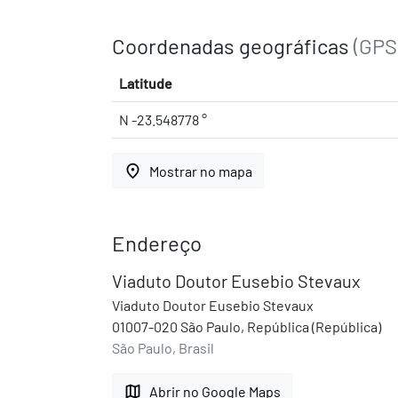
Coordenadas geográficas
(GPS
Latitude
N -23.548778 °
place
Mostrar no mapa
Endereço
Viaduto Doutor Eusebio Stevaux
Viaduto Doutor Eusebio Stevaux
01007-020 São Paulo, República (República)
São Paulo, Brasil
map
Abrir no Google Maps