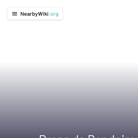
NearbyWiki
.org
menu