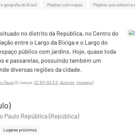
e geografia do Brasil
!Páginas com mapas
!Páginas que utilizam a
situado no distrito da República, no Centro do
ação entre o Largo da Bixiga e o Largo do
 espaço público com jardins. Hoje, quase toda
utos e passarelas, possuindo também um
nde diversas regiões da cidade.
o Paulo)
(Licença:
CC BY-SA 3.0
,
Autores
,
Imagens
).
lo)
o Paulo República (República)
Lugares próximos