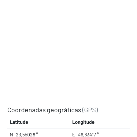
Coordenadas geográficas
(GPS)
Latitude
Longitude
N -23.55028 °
E -46.63417 °