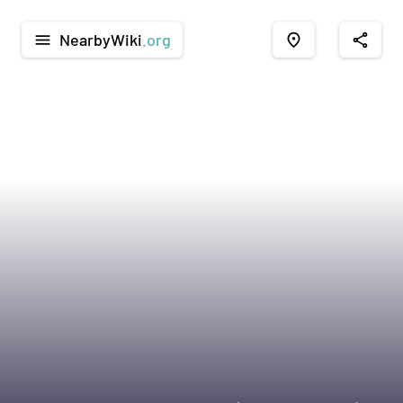
NearbyWiki
.org
menu
place
share