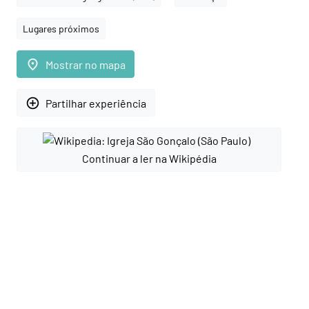
Lugares próximos
place
Mostrar no mapa
add_circle_outline
Partilhar experiência
Continuar a ler na Wikipédia