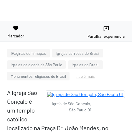
favorite
reviews
Marcador
Partilhar experiência
!Páginas com mapas
Igrejas barrocas do Brasil
Igrejas da cidade de São Paulo
Igrejas do Brasil
Monumentos religiosos do Brasil
... e 3 mais
A Igreja São
Gonçalo é
Igreja de São Gonçalo,
um templo
São Paulo 01
católico
localizado na Praça Dr. João Mendes, no