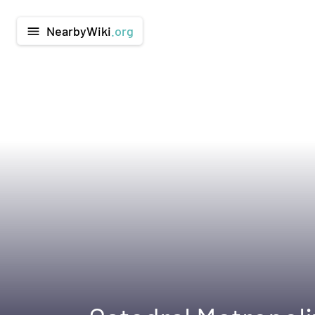
NearbyWiki
.org
menu