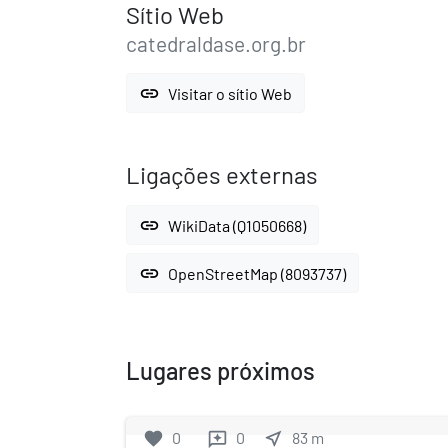
Sítio Web
catedraldase.org.br
link
Visitar o sítio Web
Ligações externas
link
WikiData (Q1050668)
link
OpenStreetMap (8093737)
Lugares próximos
favorite
0
0
near_me
83
m
reviews