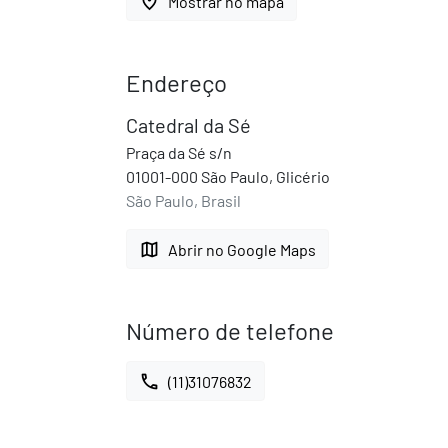
place
Mostrar no mapa
Endereço
Catedral da Sé
Praça da Sé s/n
01001-000 São Paulo, Glicério
São Paulo, Brasil
map
Abrir no Google Maps
Número de telefone
call
(11)31076832