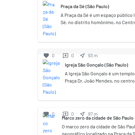
Praça da Sé (São Paulo)
A Praça da Sé é um espaço público l
Sé, no distrito homônimo, no Centr
Paulo, no Brasil. É considerado o c
cidade. Nela, localiza-se o monum
município. A partir dele, contam-se
as rodovias que partem de São Pau
favorite
0
0
near_me
93
m
reviews
numeração das vias públicas da ci
Igreja São Gonçalo (São Paulo)
um sinônimo para o Centro Velho, 
mais conhecidos da cidade e foi pa
A Igreja São Gonçalo é um templo 
importantes para a história do país
Praça Dr. João Mendes, no centro
Diretas Já. O nome deve-se ao fato 
sede da Paróquia de Nossa Senho
desenvolvido em frente à Sé da capi
Paulo e da Paróquia Pessoal Nipo
Com origem no séc. XVIII, a igrej
Conselho de Defesa do Patrimônio
favorite
0
0
near_me
97
m
reviews
Arqueológico, Artístico e Turístic
Marco zero da cidade de São Paulo
Cultura do Estado de São Paulo
O marco zero da cidade de São Pa
final do século XIX, a igreja é adm
geográfico localizado na Praça da S