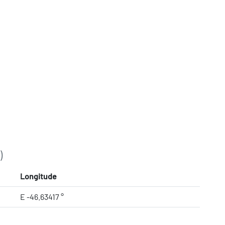
)
Longitude
E -46.63417 °