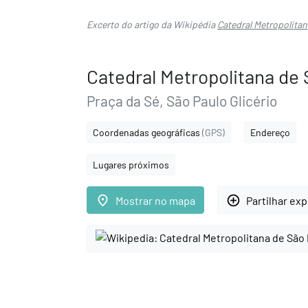
Excerto do artigo da Wikipédia
Catedral Metropolitan
Catedral Metropolitana de 
Praça da Sé, São Paulo Glicério
Coordenadas geográficas
(GPS)
Endereço
Lugares próximos
place
add_circle_outline
Mostrar no mapa
Partilhar ex