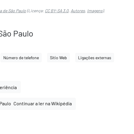
a de São Paulo
(Licença:
CC BY-SA 3.0
,
Autores
,
Imagens
).
São Paulo
Número de telefone
Sítio Web
Ligações externas
periência
Continuar a ler na Wikipédia