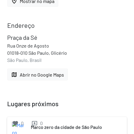
place
Mostrar no mapa
Endereço
Praça da Sé
Rua Onze de Agosto
01018-010 São Paulo, Glicério
São Paulo, Brasil
map
Abrir no Google Maps
Lugares próximos
favorite
0
0
reviews
Marco zero da cidade de São Paulo