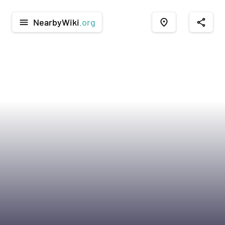
NearbyWiki
.org
menu
place
share