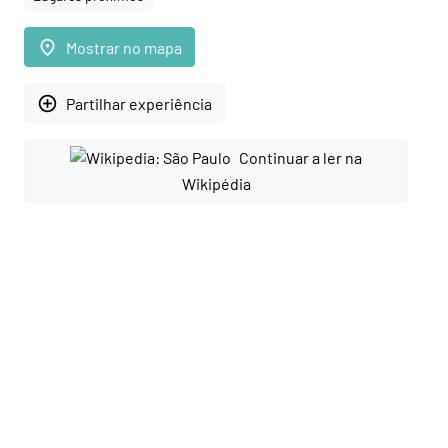
place
Mostrar no mapa
add_circle_outline
Partilhar experiência
Continuar a ler na
Wikipédia