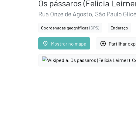
Os pássaros (Felícia Leirne
Rua Onze de Agosto, São Paulo Glicé
Coordenadas geográficas
(GPS)
Endereço
place
add_circle_outline
Mostrar no mapa
Partilhar ex
C