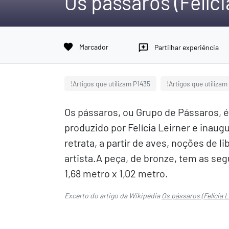
Os pássaros (Felíci
favorite
Marcador
reviews
Partilhar experiência
!Artigos que utilizam P1435
!Artigos que utilizam
Os pássaros, ou Grupo de Pássaros, 
produzido por Felícia Leirner e inau
retrata, a partir de aves, noções de l
artista.A peça, de bronze, tem as se
1,68 metro x 1,02 metro.
Excerto do artigo da Wikipédia
Os pássaros (Felícia L