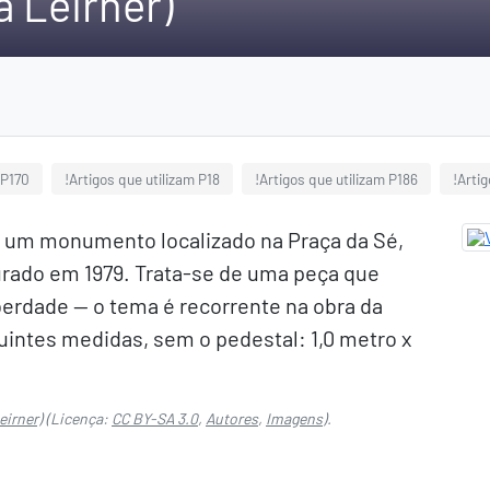
a Leirner)
 P170
!Artigos que utilizam P18
!Artigos que utilizam P186
!Arti
é um monumento localizado na Praça da Sé,
gurado em 1979. Trata-se de uma peça que
iberdade -- o tema é recorrente na obra da
guintes medidas, sem o pedestal: 1,0 metro x
eirner)
(Licença:
CC BY-SA 3.0
,
Autores
,
Imagens
).