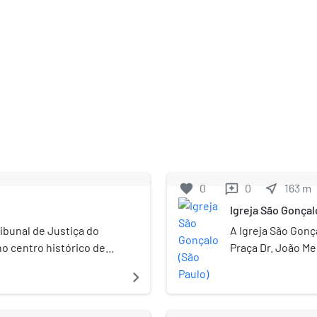
favorite
0
0
near_me
163
m
reviews
Igreja São Gonçal
ribunal de Justiça do
A Igreja São Gonç
no centro histórico de
Praça Dr. João Me
Praça João Mendes Jr. e a
sede da Paróquia
navigate_next
 Catedral da Sé, ao
Paulo e da Paróqu
Municipal de São Paulo)
Com origem no séc
refeitura Municipal de
Conselho de Defe