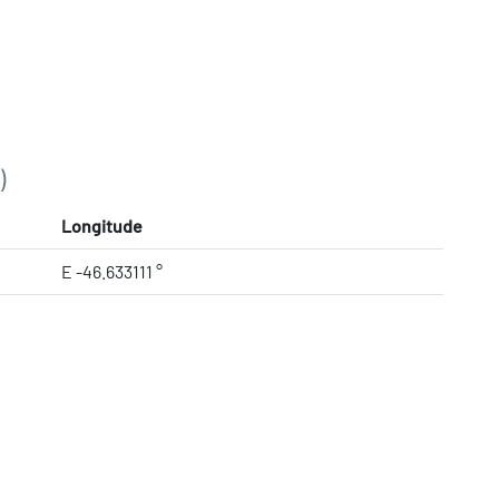
)
Longitude
E -46.633111 °