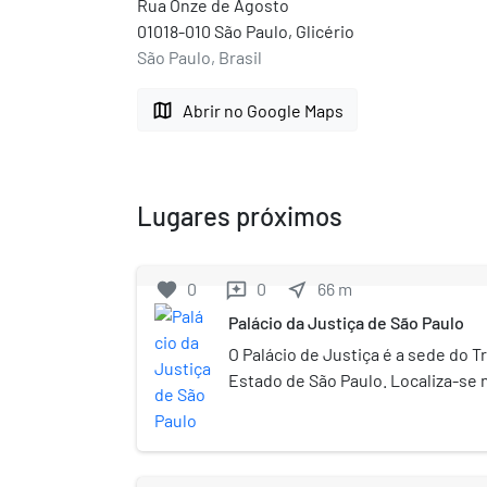
Rua Onze de Agosto
01018-010 São Paulo, Glicério
São Paulo, Brasil
map
Abrir no Google Maps
Lugares próximos
favorite
0
0
near_me
66
m
reviews
Palácio da Justiça de São Paulo
O Palácio de Justiça é a sede do T
Estado de São Paulo. Localiza-se 
São Paulo, entre a Praça da Sé, a 
Praça Clóvis Bevilácqua, próximo à
Palácio Anchieta (sede da Câmara 
e ao Edifício Matarazzo (sede da P