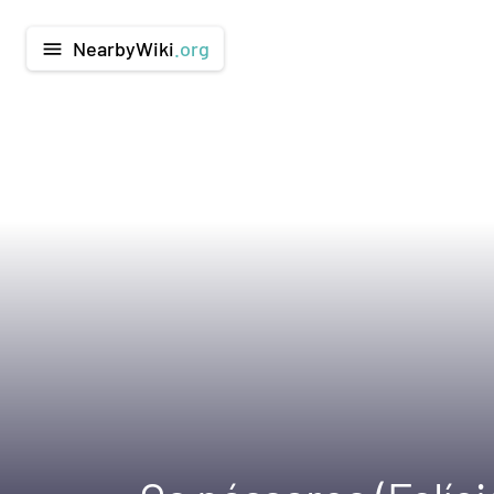
NearbyWiki
.org
menu