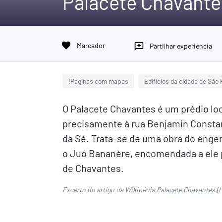
Palacete Chavante
favorite
Marcador
reviews
Partilhar experiência
!Páginas com mapas
Edifícios da cidade de São 
O Palacete Chavantes é um prédio loc
precisamente à rua Benjamin Constant
da Sé. Trata-se de uma obra do enge
o Juó Bananère, encomendada a ele p
de Chavantes.
Excerto do artigo da Wikipédia
Palacete Chavantes
(L