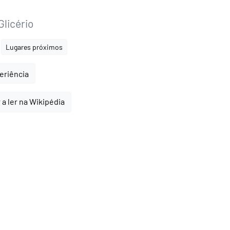
licério
Lugares próximos
periência
 a ler na Wikipédia