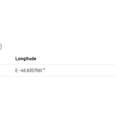
)
Longitude
E -46.6357591 °