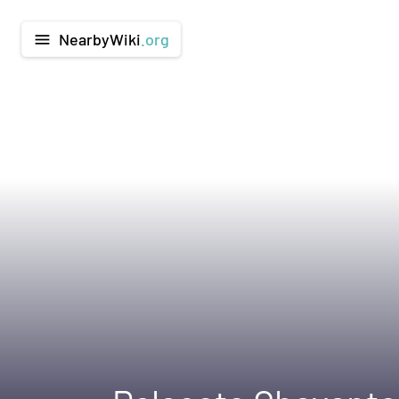
NearbyWiki
.org
menu