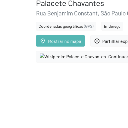
Palacete Chavantes
Rua Benjamim Constant, São Paulo G
Coordenadas geográficas
(GPS)
Endereço
place
add_circle_outline
Mostrar no mapa
Partilhar ex
Continuar