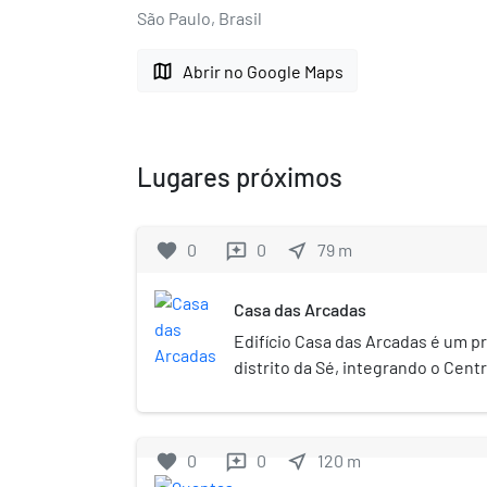
São Paulo, Brasil
map
Abrir no Google Maps
Lugares próximos
favorite
0
0
near_me
79
m
reviews
Casa das Arcadas
Edifício Casa das Arcadas é um pr
distrito da Sé, integrando o Cent
na capital paulista. Inaugurado em
por Dácio A. de Moraes e Cia. Ltd
empresário e cafeicultor paulist
favorite
0
0
near_me
120
m
reviews
Penteado, que dá nome à fundaçã