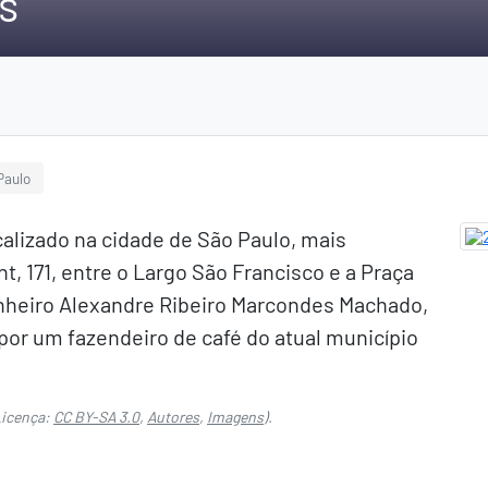
s
Paulo
alizado na cidade de São Paulo, mais
, 171, entre o Largo São Francisco e a Praça
nheiro Alexandre Ribeiro Marcondes Machado,
or um fazendeiro de café do atual município
icença:
CC BY-SA 3.0
,
Autores
,
Imagens
).