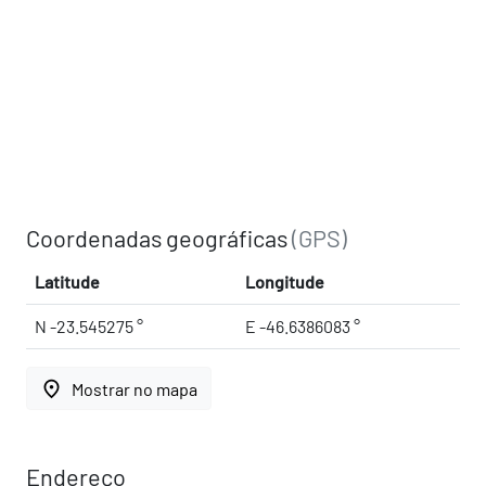
Coordenadas geográficas
(GPS)
Latitude
Longitude
N -23.545275 °
E -46.6386083 °
place
Mostrar no mapa
Endereço