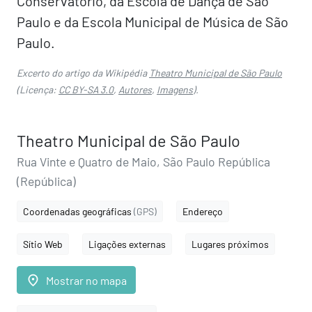
Conservatório, da Escola de Dança de São
Paulo e da Escola Municipal de Música de São
Paulo.
Excerto do artigo da Wikipédia
Theatro Municipal de São Paulo
(Licença:
CC BY-SA 3.0
,
Autores
,
Imagens
).
Theatro Municipal de São Paulo
Rua Vinte e Quatro de Maio, São Paulo República
(República)
Coordenadas geográficas
(GPS)
Endereço
Sítio Web
Ligações externas
Lugares próximos
place
Mostrar no mapa