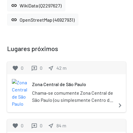
link
WikiData (Q2297627)
link
OpenStreetMap (46927931)
Lugares próximos
favorite
0
0
near_me
42
m
reviews
Zona Central de São Paulo
Chama-se comumente Zona Central de
São Paulo (ou simplesmente Centro de
navigate_next
São Paulo) a região administrada pela
Subprefeitura da Sé, que engloba os
distritos da Bela Vista, Bom Retiro,
favorite
0
0
near_me
84
m
reviews
Cambuci, Consolação, Liberdade,