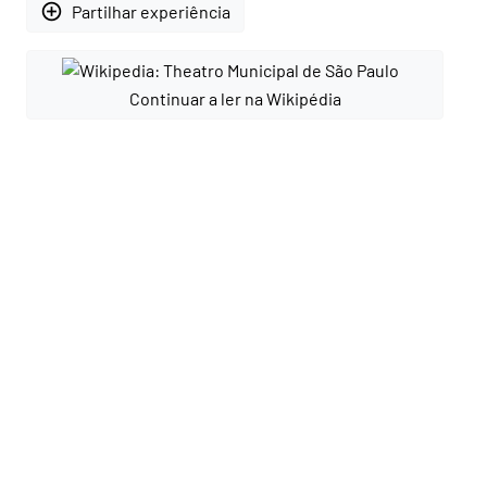
add_circle_outline
Partilhar experiência
Continuar a ler na Wikipédia