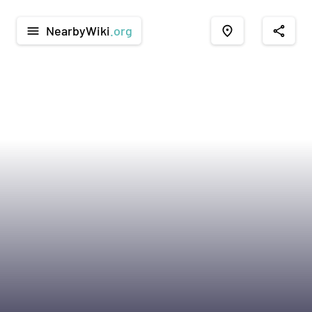
NearbyWiki
.org
menu
place
share