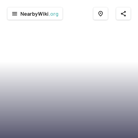
NearbyWiki
.org
menu
place
share