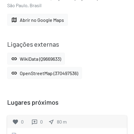
São Paulo, Brasil
map
Abrir no Google Maps
Ligações externas
link
WikiData (Q9669633)
link
OpenStreetMap (370497536)
Lugares próximos
favorite
0
0
near_me
80
m
reviews