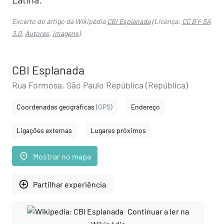
Excerto do artigo da Wikipédia
CBI Esplanada
(Licença:
CC BY-SA
3.0
,
Autores
,
Imagens
).
CBI Esplanada
Rua Formosa, São Paulo República (República)
Coordenadas geográficas
(GPS)
Endereço
Ligações externas
Lugares próximos
place
Mostrar no mapa
add_circle_outline
Partilhar experiência
Continuar a ler na