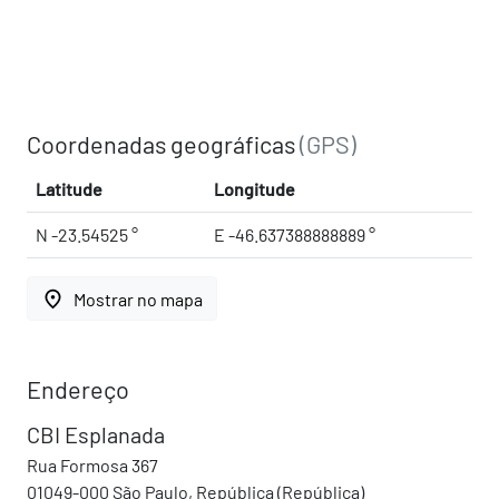
Coordenadas geográficas
(GPS)
Latitude
Longitude
N -23.54525 °
E -46.637388888889 °
place
Mostrar no mapa
Endereço
CBI Esplanada
Rua Formosa 367
01049-000 São Paulo, República (República)