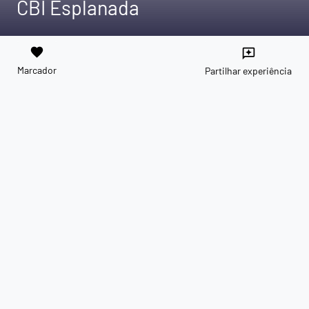
CBI Esplanada
favorite
reviews
Marcador
Partilhar experiência