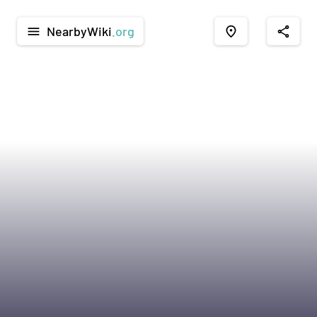
NearbyWiki
.org
menu
place
share