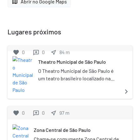
map
Abrir no Google Maps
Lugares próximos
favorite
0
0
near_me
84
m
reviews
Theatro Municipal de São Paulo
O Theatro Municipal de São Paulo é
um teatro brasileiro localizado na
cidade paulista de São Paulo,
navigate_next
projetado pelos arquitetos Ramos de
Azevedo, Claudio Rossi e Domiziano
Rossi no estilo arquitetônico
favorite
0
0
near_me
97
m
reviews
eclético, inspirado na Ópera de Paris
e inaugurado em 1911. É um dos
Zona Central de São Paulo
cartões postais da cidade, localizado
na Praça Ramos de Azevedo, também
Chama-se comumente Zona Central de