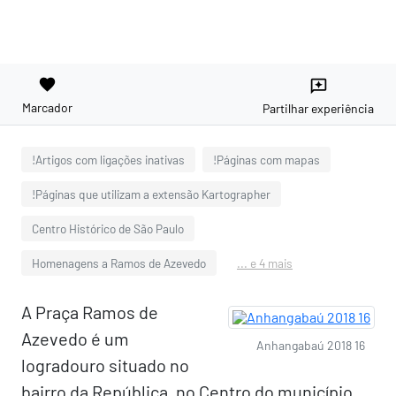
favorite
reviews
Marcador
Partilhar experiência
!Artigos com ligações inativas
!Páginas com mapas
!Páginas que utilizam a extensão Kartographer
Centro Histórico de São Paulo
Homenagens a Ramos de Azevedo
... e 4 mais
A Praça Ramos de
Azevedo é um
Anhangabaú 2018 16
logradouro situado no
bairro da República, no Centro do município