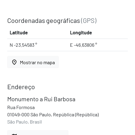
Coordenadas geográficas
(GPS)
Latitude
Longitude
N -23.54583 °
E -46.63806 °
place
Mostrar no mapa
Endereço
Monumento a Rui Barbosa
Rua Formosa
01049-000 São Paulo, República (República)
São Paulo, Brasil