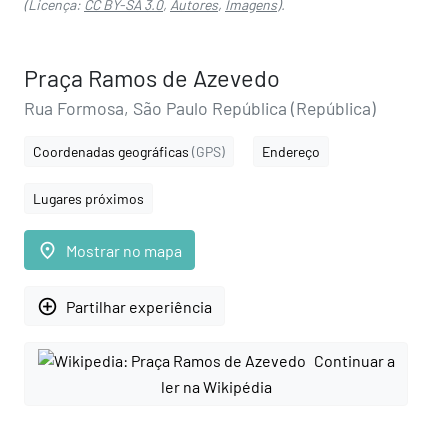
(Licença:
CC BY-SA 3.0
,
Autores
,
Imagens
).
Praça Ramos de Azevedo
Rua Formosa, São Paulo República (República)
Coordenadas geográficas
(GPS)
Endereço
Lugares próximos
place
Mostrar no mapa
add_circle_outline
Partilhar experiência
Continuar a
ler na Wikipédia