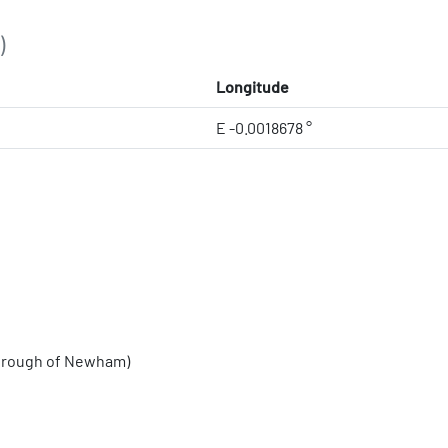
)
Longitude
E -0.0018678 °
Borough of Newham)