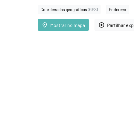
Coordenadas geográficas
(GPS)
Endereço
place
add_circle_outline
Mostrar no mapa
Partilhar ex