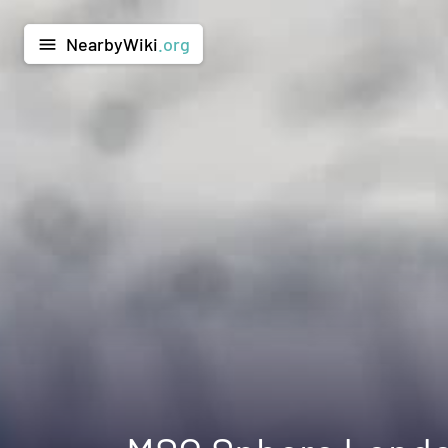
NearbyWiki
.org
menu