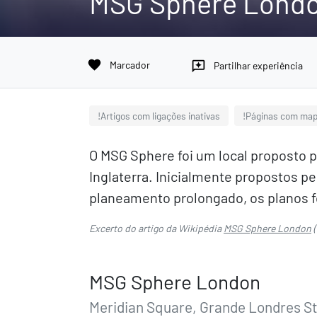
MSG Sphere Lond
favorite
Marcador
reviews
Partilhar experiência
!Artigos com ligações inativas
!Páginas com ma
O MSG Sphere foi um local proposto p
Inglaterra. Inicialmente propostos 
planeamento prolongado, os planos f
Excerto do artigo da Wikipédia
MSG Sphere London
(
MSG Sphere London
Meridian Square, Grande Londres S