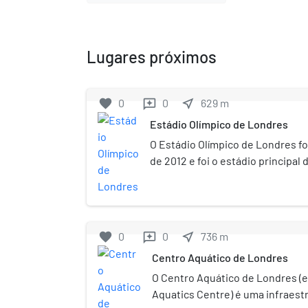
Lugares próximos
favorite
0
0
near_me
629
m
reviews
Estádio Olímpico de Londres
O Estádio Olímpico de Londres fo
de 2012 e foi o estádio principal
Verão de 2012, sendo administra
estádio de jogo atualmente pel
Football Club. O estádio teve su
maio de 2008 e teve partes provi
favorite
0
0
near_me
736
m
reviews
redução da capacidade total de 
Centro Aquático de Londres
os jogos, para cerca de 56 mil lo
Jogos Paraolímpicos e depois am
O Centro Aquático de Londres (
lugares. Foi de uso exclusivo do 
Aquatics Centre) é uma infraest