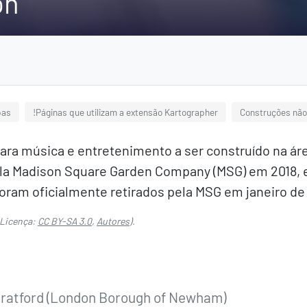
on
pas
!Páginas que utilizam a extensão Kartographer
Construções não
ara música e entretenimento a ser construído na áre
pela Madison Square Garden Company (MSG) em 2018, 
oram oficialmente retirados pela MSG em janeiro de
Licença:
CC BY-SA 3.0
,
Autores
).
tratford (London Borough of Newham)