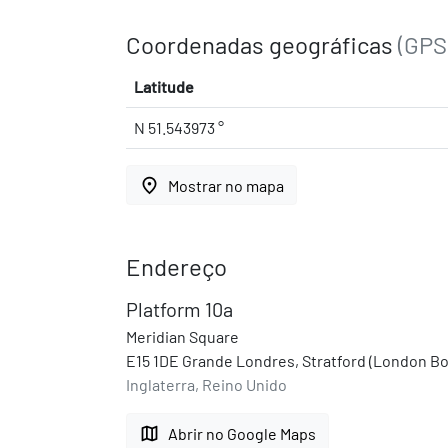
Coordenadas geográficas
(GPS
Latitude
N 51.543973 °
place
Mostrar no mapa
Endereço
Platform 10a
Meridian Square
E15 1DE Grande Londres, Stratford (London 
Inglaterra, Reino Unido
map
Abrir no Google Maps