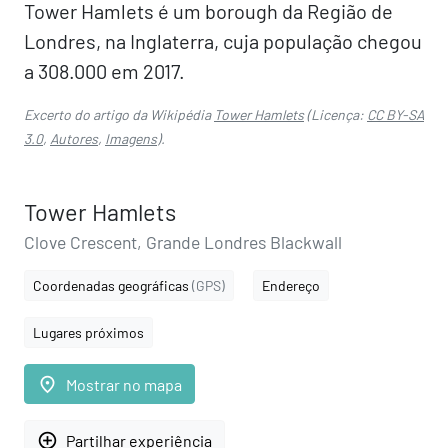
Tower Hamlets é um borough da Região de
Londres, na Inglaterra, cuja população chegou
a 308.000 em 2017.
Excerto do artigo da Wikipédia
Tower Hamlets
(Licença:
CC BY-SA
3.0
,
Autores
,
Imagens
).
Tower Hamlets
Clove Crescent, Grande Londres Blackwall
Coordenadas geográficas
(GPS)
Endereço
Lugares próximos
place
Mostrar no mapa
add_circle_outline
Partilhar experiência