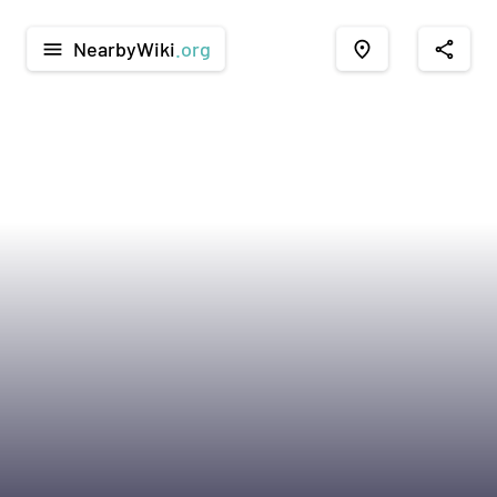
NearbyWiki
.org
menu
place
share