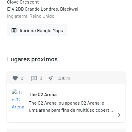
Clove Crescent
E14 2BB Grande Londres, Blackwall
Inglaterra, Reino Unido
map
Abrir no Google Maps
Lugares próximos
favorite
0
0
near_me
1,016
m
reviews
The O2 Arena
The O2 Arena, ou apenas O2 Arena, é
uma arena para fins de multiúso coberta,
navigate_next
inaugurada em 24 de junho de 2007. Está
localizada no centro do The O2, um
grande complexo de entretenimento