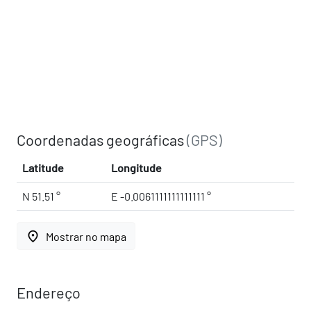
Coordenadas geográficas
(GPS)
Latitude
Longitude
N 51.51 °
E -0.0061111111111111 °
place
Mostrar no mapa
Endereço