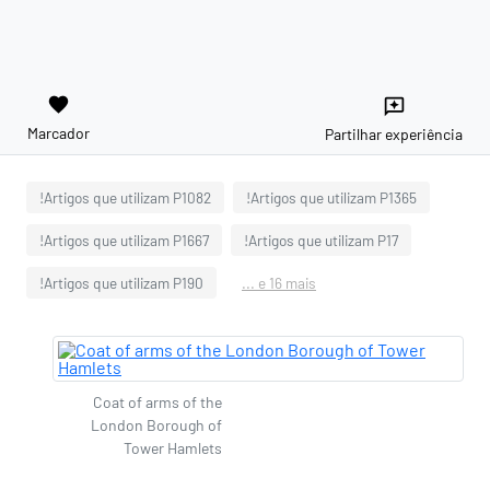
favorite
reviews
Marcador
Partilhar experiência
!Artigos que utilizam P1082
!Artigos que utilizam P1365
!Artigos que utilizam P1667
!Artigos que utilizam P17
!Artigos que utilizam P190
... e 16 mais
Coat of arms of the
London Borough of
Tower Hamlets