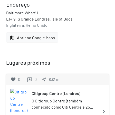
Endereço
Baltimore Wharf 1
E14 9FS Grande Londres, Isle of Dogs
Inglaterra, Reino Unido
map
Abrir no Google Maps
Lugares próximos
favorite
0
0
near_me
832
m
reviews
Citigroup Centre (Londres)
O Citigroup Centre (também
conhecido como Citi Centre e 25
navigate_next
Canada Square) é um arranha-céu