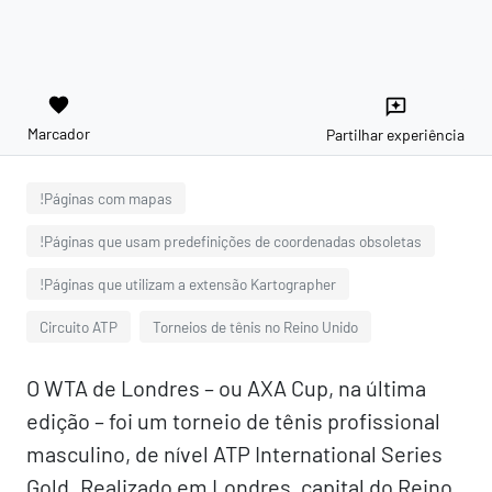
favorite
reviews
Marcador
Partilhar experiência
!Páginas com mapas
!Páginas que usam predefinições de coordenadas obsoletas
!Páginas que utilizam a extensão Kartographer
Circuito ATP
Torneios de tênis no Reino Unido
O WTA de Londres – ou AXA Cup, na última
edição – foi um torneio de tênis profissional
masculino, de nível ATP International Series
Gold. Realizado em Londres, capital do Reino