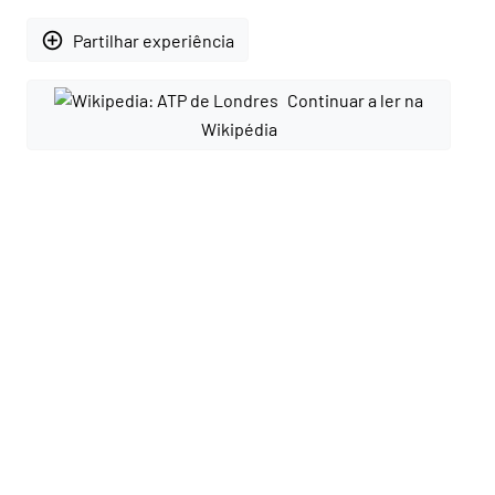
add_circle_outline
Partilhar experiência
Continuar a ler na
Wikipédia