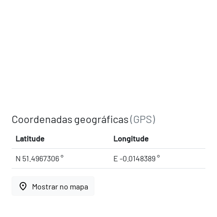
Coordenadas geográficas
(GPS)
Latitude
Longitude
N 51.4967306 °
E -0.0148389 °
place
Mostrar no mapa