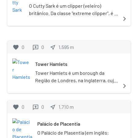
Giovanni Caboto.
O Cutty Sark é um clipper (veleiro)
britânico. Da classe "extreme clipper", é a
navigate_next
última das embarcações de transporte
de chá, preservada como símbolo de uma
era.
favorite
0
0
near_me
1,595
m
reviews
Tower Hamlets
Tower Hamlets é um borough da
Região de Londres, na Inglaterra, cuja
navigate_next
população chegou a 308.000 em 2017.
favorite
0
0
near_me
1,710
m
reviews
Palácio de Placentia
O Palácio de Plasentia (em inglês: