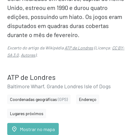
Unido, estreou em 1990 e durou quatro
edições, possuindo um hiato. Os jogos eram
disputados em quadras duras cobertas
durante o mês de fevereiro.
Excerto do artigo da Wikipédia
ATP de Londres
(Licença:
CC BY-
SA 3.0
,
Autores
).
ATP de Londres
Baltimore Wharf, Grande Londres Isle of Dogs
Coordenadas geográficas
(GPS)
Endereço
Lugares próximos
place
Mostrar no mapa