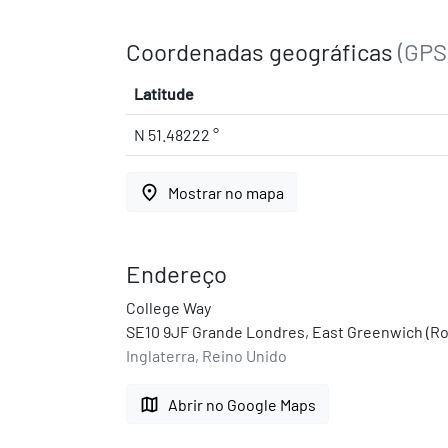
Coordenadas geográficas
(GPS
Latitude
N 51.48222 °
place
Mostrar no mapa
Endereço
College Way
SE10 9JF Grande Londres, East Greenwich (Ro
Inglaterra, Reino Unido
map
Abrir no Google Maps