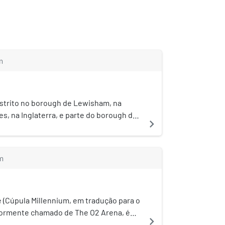
m
istrito no borough de Lewisham, na
s, na Inglaterra, e parte do borough de
navigate_next
rgem sul do rio Tâmisa. Em 1513 o rei
 Inglaterra ordenou a construção de um
tford', que funcionou até Março de 1869.
m
 (Cúpula Millennium, em tradução para o
iormente chamado de The O2 Arena, é
navigate_next
portiva inaugurada no final de 1999, na