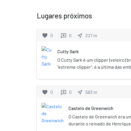
Lugares próximos
favorite
0
0
near_me
221
m
reviews
Cutty Sark
O Cutty Sark é um clipper (veleiro) b
"extreme clipper", é a última das e
de chá, preservada como símbolo de
favorite
0
0
near_me
583
m
reviews
Castelo de Greenwich
O Castelo de Greenwich era um
durante o reinado de Henrique V
Greenwich Park, em Greenwich,