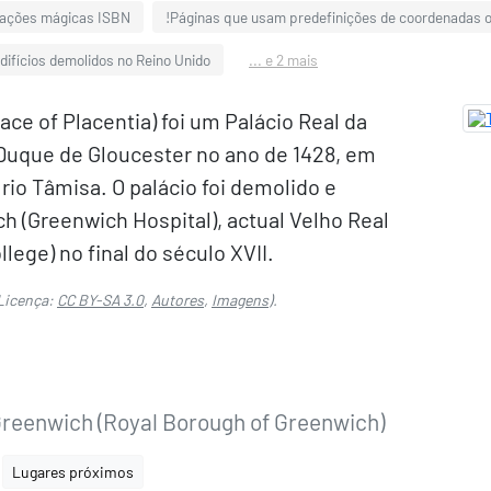
gações mágicas ISBN
!Páginas que usam predefinições de coordenadas 
difícios demolidos no Reino Unido
... e 2 mais
ace of Placentia) foi um Palácio Real da
 Duque de Gloucester no ano de 1428, em
io Tâmisa. O palácio foi demolido e
h (Greenwich Hospital), actual Velho Real
lege) no final do século XVII.
Licença:
CC BY-SA 3.0
,
Autores
,
Imagens
).
Greenwich (Royal Borough of Greenwich)
Lugares próximos