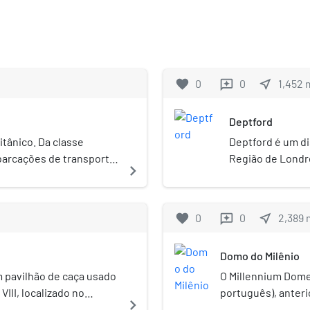
favorite
0
0
near_me
1,452
reviews
Deptford
ritânico. Da classe
Deptford é um d
mbarcações de transporte
Região de Londre
navigate_next
 uma era.
Greenwich, na ma
Henrique VIII de
estaleiro em Dep
favorite
0
0
near_me
2,389
reviews
Domo do Milênio
 pavilhão de caça usado
O Millennium Dome
III, localizado no
português), anter
navigate_next
 Inglaterra. O
uma arena multides