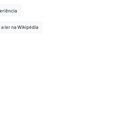
periência
 a ler na Wikipédia