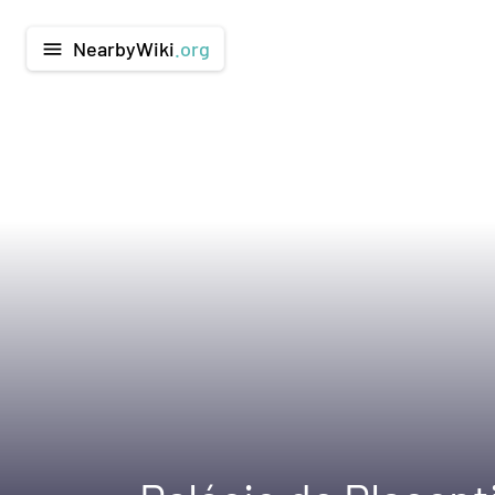
NearbyWiki
.org
menu