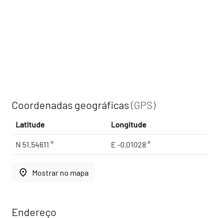
Coordenadas geográficas
(GPS)
Latitude
Longitude
N 51.54611 °
E -0.01028 °
place
Mostrar no mapa
Endereço