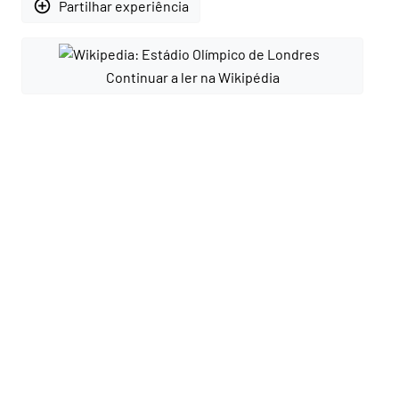
add_circle_outline
Partilhar experiência
Continuar a ler na Wikipédia