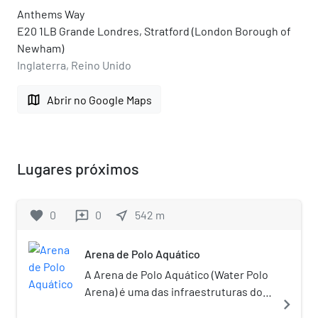
Anthems Way
E20 1LB Grande Londres, Stratford (London Borough of
Newham)
Inglaterra, Reino Unido
map
Abrir no Google Maps
Lugares próximos
favorite
0
0
near_me
542
m
reviews
Arena de Polo Aquático
A Arena de Polo Aquático (Water Polo
Arena) é uma das infraestruturas dos
navigate_next
Jogos Olímpicos de 2012, realizados