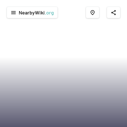
NearbyWiki
.org
menu
place
share