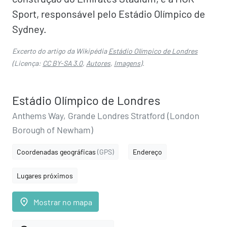
Sport, responsável pelo Estádio Olímpico de
Sydney.
Excerto do artigo da Wikipédia
Estádio Olímpico de Londres
(Licença:
CC BY-SA 3.0
,
Autores
,
Imagens
).
Estádio Olímpico de Londres
Anthems Way, Grande Londres Stratford (London
Borough of Newham)
Coordenadas geográficas
(GPS)
Endereço
Lugares próximos
place
Mostrar no mapa