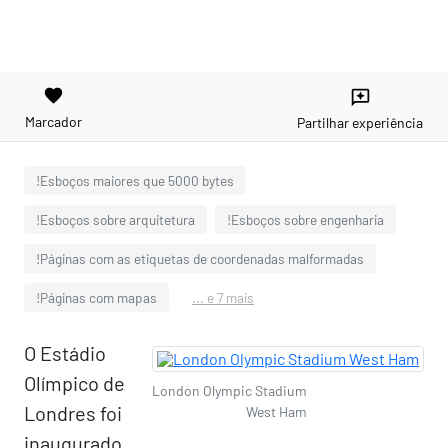
favorite
reviews
Marcador
Partilhar experiência
!Esboços maiores que 5000 bytes
!Esboços sobre arquitetura
!Esboços sobre engenharia
!Páginas com as etiquetas de coordenadas malformadas
!Páginas com mapas
... e 7 mais
O Estádio
Olímpico de
London Olympic Stadium
Londres foi
West Ham
inaugurado