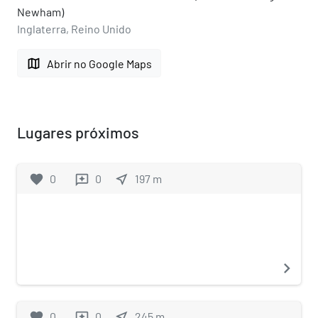
Newham)
Inglaterra, Reino Unido
map
Abrir no Google Maps
Lugares próximos
favorite
0
0
near_me
197
m
reviews
navigate_next
favorite
0
0
near_me
245
m
reviews