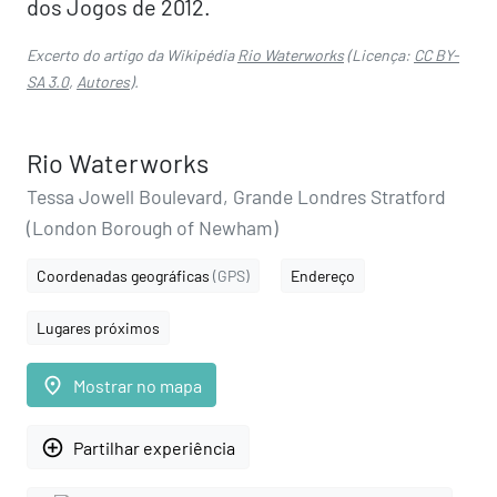
dos Jogos de 2012.
Excerto do artigo da Wikipédia
Rio Waterworks
(Licença:
CC BY-
SA 3.0
,
Autores
).
Rio Waterworks
Tessa Jowell Boulevard, Grande Londres Stratford
(London Borough of Newham)
Coordenadas geográficas
(GPS)
Endereço
Lugares próximos
place
Mostrar no mapa
add_circle_outline
Partilhar experiência