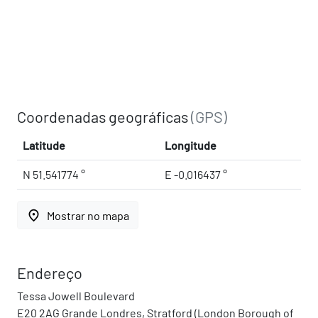
Coordenadas geográficas
(GPS)
Latitude
Longitude
N 51.541774 °
E -0.016437 °
place
Mostrar no mapa
Endereço
Tessa Jowell Boulevard
E20 2AG Grande Londres, Stratford (London Borough of