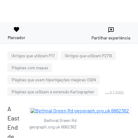
favorite
reviews
Marcador
Partilhar experiência
!Artigos que utilizam P17
!Artigos que utilizam P2716
!Páginas com mapas
!Páginas que usam hiperligações mágicas ISBN
!Páginas que utilizam a extensão Kartographer
... e 1 mais
A
East
Bethnal Green Rd
End
geograph.org.uk 6662362
de