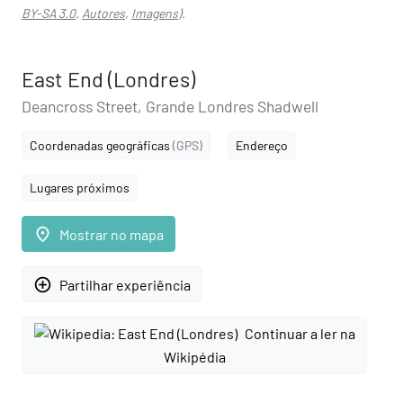
BY-SA 3.0
,
Autores
,
Imagens
).
East End (Londres)
Deancross Street, Grande Londres Shadwell
Coordenadas geográficas
(GPS)
Endereço
Lugares próximos
place
Mostrar no mapa
add_circle_outline
Partilhar experiência
Continuar a ler na
Wikipédia