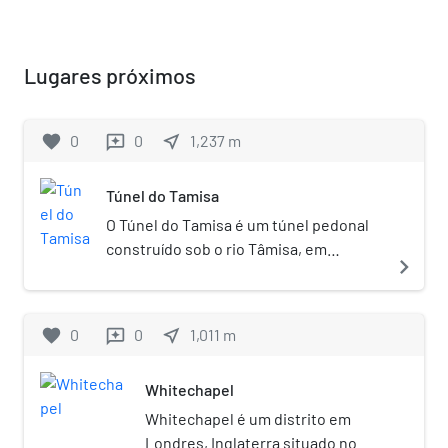
Lugares próximos
favorite
0
0
near_me
1,237
m
reviews
Túnel do Tamisa
O Túnel do Tamisa é um túnel pedonal
construído sob o rio Tâmisa, em
navigate_next
Londres, conectando Rotherhithe e
Wapping. Mede 35 pés (11 metros) de
largura por 20 pés (6 metros) de altura,
favorite
0
0
near_me
1,011
m
reviews
e 1300 pés (396 metros) de
comprimento. Localiza-se a uma
Whitechapel
profundidade de 75 pés (23 metros)
abaixo da superfície do rio (medido na
Whitechapel é um distrito em
maré alta).
Londres, Inglaterra situado no