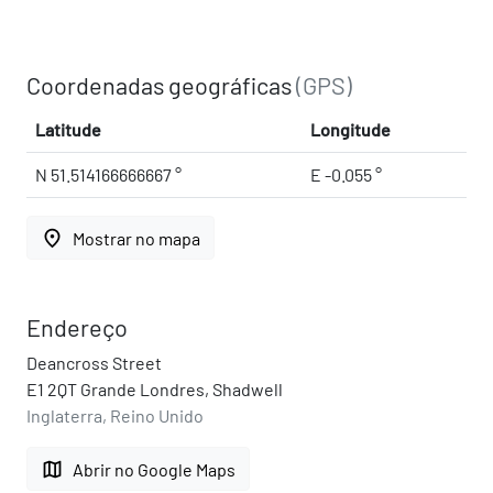
Coordenadas geográficas
(GPS)
Latitude
Longitude
N 51.514166666667 °
E -0.055 °
place
Mostrar no mapa
Endereço
Deancross Street
E1 2QT Grande Londres, Shadwell
Inglaterra, Reino Unido
map
Abrir no Google Maps