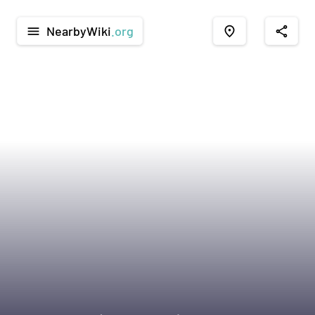
NearbyWiki
.org
menu
place
share