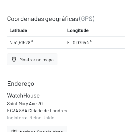
Coordenadas geográficas
(GPS)
Latitude
Longitude
N 51.51528 °
E -0.07944 °
place
Mostrar no mapa
Endereço
WatchHouse
Saint Mary Axe 70
EC3A 8BA Cidade de Londres
Inglaterra, Reino Unido
map
Abrir no Google Maps