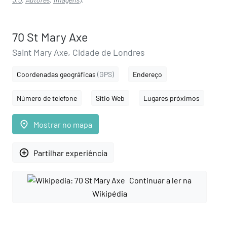
70 St Mary Axe
Saint Mary Axe, Cidade de Londres
Coordenadas geográficas
(GPS)
Endereço
Número de telefone
Sítio Web
Lugares próximos
place
Mostrar no mapa
add_circle_outline
Partilhar experiência
Continuar a ler na
Wikipédia