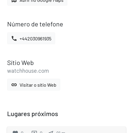
Número de telefone
call
+442030961935
Sítio Web
watchhouse.com
link
Visitar o sítio Web
Lugares próximos
0
0
91
m