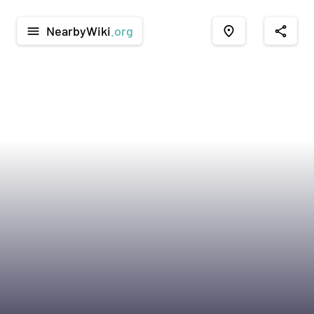
NearbyWiki
.org
menu
place
share