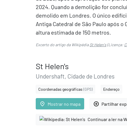
2024. Quando a demolição for concluíd
demolido em Londres. O único edifíci
Antiga Catedral de São Paulo após o 
altura estimada de 150 metros.
Excerto do artigo da Wikipédia
St Helen's
(Licença:
C
St Helen's
Undershaft, Cidade de Londres
Coordenadas geográficas
(GPS)
Endereço
place
add_circle_outline
Mostrar no mapa
Partilhar ex
Continuar a ler na 