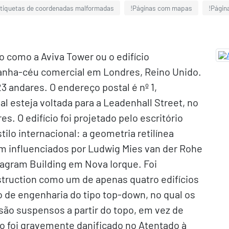
etiquetas de coordenadas malformadas
!Páginas com mapas
!Págin
o como a Aviva Tower ou o edifício
anha-céu comercial em Londres, Reino Unido.
 23 andares. O endereço postal é nº 1,
l esteja voltada para a Leadenhall Street, no
es. O edifício foi projetado pelo escritório
tilo internacional: a geometria retilínea
ram influenciados por Ludwig Mies van der Rohe
agram Building em Nova Iorque. Foi
truction como um de apenas quatro edifícios
o de engenharia do tipo top-down, no qual os
 são suspensos a partir do topo, em vez de
io foi gravemente danificado no Atentado à