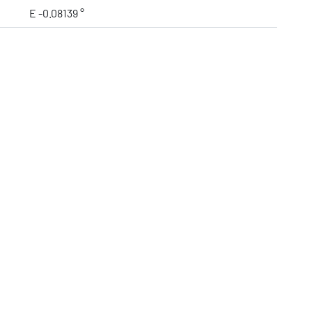
E -0.08139 °