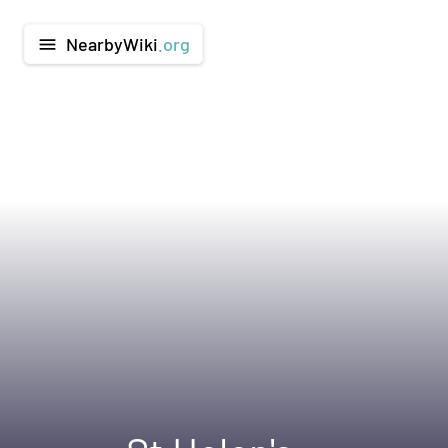
NearbyWiki
.org
menu