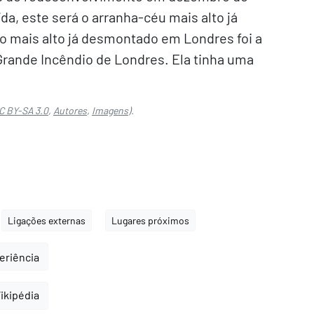
a, este será o arranha-céu mais alto já
o mais alto já desmontado em Londres foi a
Grande Incêndio de Londres. Ela tinha uma
C BY-SA 3.0
,
Autores
,
Imagens
).
Ligações externas
Lugares próximos
periência
Wikipédia