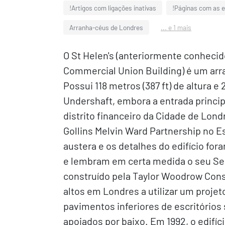
!Artigos com ligações inativas
!Páginas com as 
Arranha-céus de Londres
... e 1 mais
O St Helen's (anteriormente conhecid
Commercial Union Building) é um arr
Possui 118 metros (387 ft) de altura e
Undershaft, embora a entrada principa
distrito financeiro da Cidade de Londr
Gollins Melvin Ward Partnership no Es
austera e os detalhes do edifício fo
e lembram em certa medida o seu Se
construído pela Taylor Woodrow Cons
altos em Londres a utilizar um projet
pavimentos inferiores de escritórios
apoiados por baixo. Em 1992, o edifíc