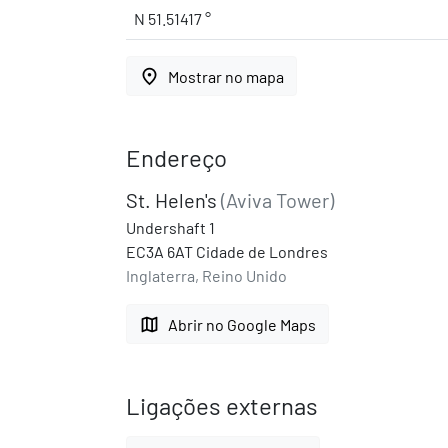
N 51.51417 °
place
Mostrar no mapa
Endereço
St. Helen's
(Aviva Tower)
Undershaft 1
EC3A 6AT Cidade de Londres
Inglaterra, Reino Unido
map
Abrir no Google Maps
Ligações externas