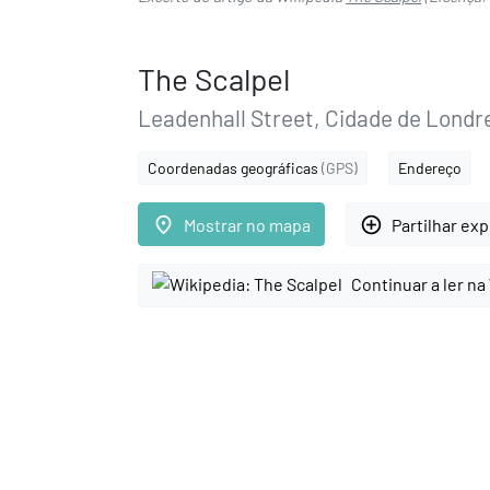
The Scalpel
Leadenhall Street, Cidade de Londr
Coordenadas geográficas
(GPS)
Endereço
place
add_circle_outline
Mostrar no mapa
Partilhar ex
Continuar a ler na