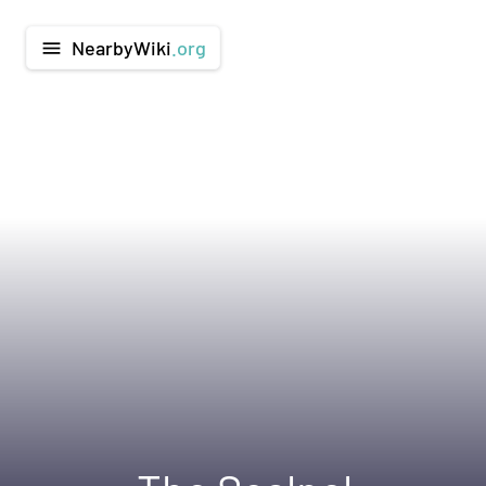
NearbyWiki
.org
menu