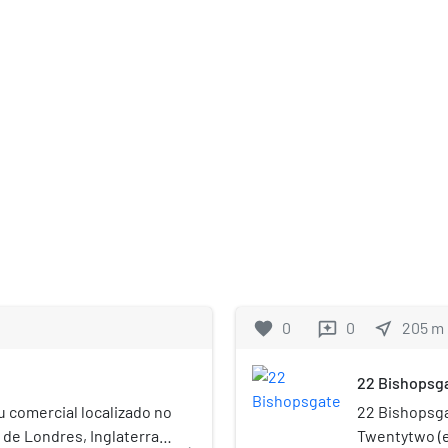
favorite
0
0
near_me
205
m
reviews
22 Bishopsg
u comercial localizado no
22 Bishopsg
 de Londres, Inglaterra.
Twentytwo (e