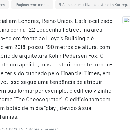
das
!Páginas com mapas
!Páginas que utilizam a extensão Kartogr
ial em Londres, Reino Unido. Está localizado
ina com a 122 Leadenhall Street, na área
a-se em frente ao Lloyd's Building e é
do em 2018, possui 190 metros de altura, com
itório de arquitetura Kohn Pedersen Fox. O
lmente um apelido, mas posteriormente tornou-
 de ter sido cunhado pelo Financial Times, em
ivo. Isso segue uma tendência de atribuir
em sua forma; por exemplo, o edifício vizinho
 como “The Cheesegrater”. O edifício também
 botão de mídia “play”, devido à sua
 Tâmisa.
CC BY-SA 3.0
,
Autores
,
Imagens
).