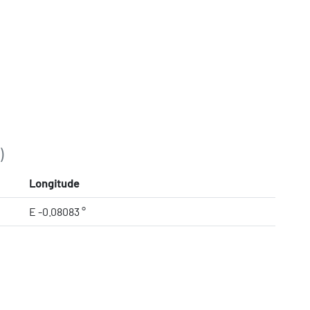
)
Longitude
E -0.08083 °