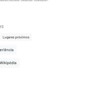
es
Lugares próximos
periência
 Wikipédia