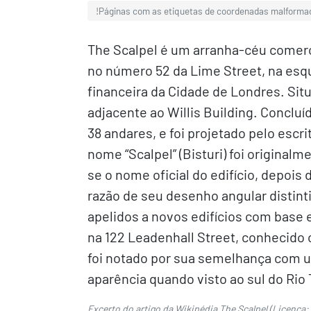
!Páginas com as etiquetas de coordenadas malforma
The Scalpel é um arranha-céu comerc
no número 52 da Lime Street, na esqu
financeira da Cidade de Londres. Situ
adjacente ao Willis Building. Concluí
38 andares, e foi projetado pelo escr
nome “Scalpel” (Bisturi) foi origina
se o nome oficial do edifício, depois
razão de seu desenho angular distint
apelidos a novos edifícios com base 
na 122 Leadenhall Street, conhecido
foi notado por sua semelhança com um
aparência quando visto ao sul do Rio
Excerto do artigo da Wikipédia
The Scalpel
(Licença: