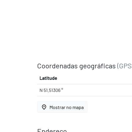
Coordenadas geográficas
(GPS
Latitude
N 51.51306 °
place
Mostrar no mapa
Endereço