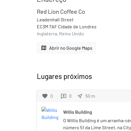
Red Lion Coffee Co
Leadenhall Street
EC3M 7AF Cidade de Londres
Inglaterra, Reino Unido
map
Abrir no Google Maps
Lugares próximos
favorite
0
0
near_me
50
m
reviews
Willis Building
O Willis Building é um arranha-cé
número 51 da Lime Street, na City