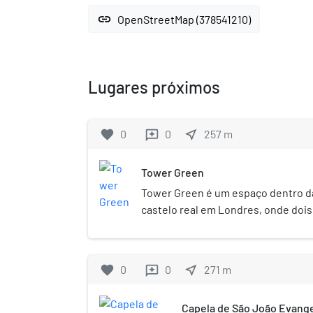
link
OpenStreetMap (378541210)
Lugares próximos
favorite
0
0
near_me
257
m
reviews
Tower Green
Tower Green é um espaço dentro d
castelo real em Londres, onde dois
ingleses e vários nobres ingleses
decapitação. Era considerado mais 
nobreza fosse executada longe dos
favorite
0
0
near_me
271
m
reviews
rainhas Ana Bolena, Catarina Howa
estiveram entre a nobreza decapita
Capela de São João Evange
Vitória pediu informações sobre o 