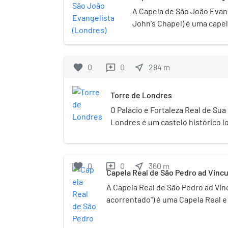
execuções tiveram lugar e mandou
A Capela de São João Evang
granito para marcar o sítio. No enta
John's Chapel) é uma capel
a localização está correta porque 
Londres. Data de 1080, sen
noutro local da Torre de Londres.
de Londres.
favorite
0
0
near_me
284
m
reviews
Torre de Londres
O Palácio e Fortaleza Real de Sua
Londres é um castelo histórico l
Londres, Inglaterra, Reino Unido
Tâmisa. Foi fundado por volta do 
depois da conquista normanda da 
favorite
0
0
near_me
360
m
reviews
Branca em seu centro foi construí
Capela Real de São Pedro ad Vincu
em 1078, sendo considerada pelo
A Capela Real de São Pedro ad Vin
como um símbolo de opressão infl
acorrentado") é uma Capela Real e 
governante. O castelo foi utiliza
da Torre de Londres. O nome da ca
até 1952, apesar desta não ter si
da prisão de São Pedro sob Herod