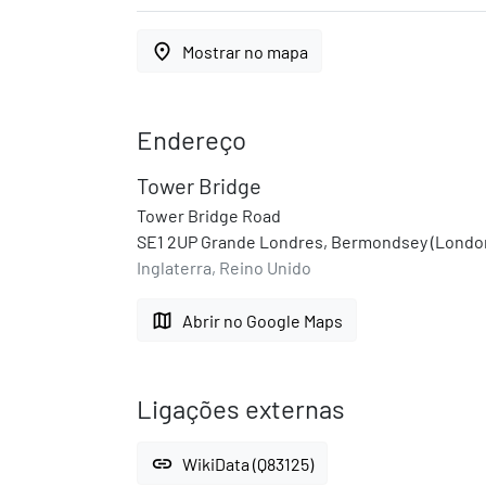
place
Mostrar no mapa
Endereço
Tower Bridge
Tower Bridge Road
SE1 2UP Grande Londres, Bermondsey (Londo
Inglaterra, Reino Unido
map
Abrir no Google Maps
Ligações externas
link
WikiData (Q83125)