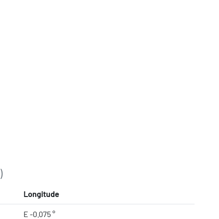
)
Longitude
E -0.075 °