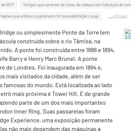
 de 2017
!Artigos que carecem de notas de rodapé sem indicação de tem
Páginas que utilizam o parâmetro tit na predefinição Langx
... e 8 mais
 Bridge ou simplesmente Ponte da Torre (em
áscula construída sobre o rio Tâmisa, na
nido. A ponte foi construída entre 1886 e 1894,
lfe Barry e Henry Marc Brunel. A ponte
rre de Londres. Foi inaugurada em 1894 e,
os mais visitados da cidade, além de ser
 famosas do mundo. Está localizada ao lado
etrô mais próxima é Tower Hill. É de grande
 fazendo parte de um dos mais importantes
ondon Inner Ring. Suas passarelas foram
ridge Experience, uma exposição permanente
culas não mais dependem das máquinas a