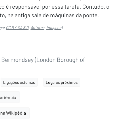
o é responsável por essa tarefa. Contudo, o
o, na antiga sala de máquinas da ponte.
ça:
CC BY-SA 3.0
,
Autores
,
Imagens
).
s Bermondsey (London Borough of
Ligações externas
Lugares próximos
periência
 na Wikipédia