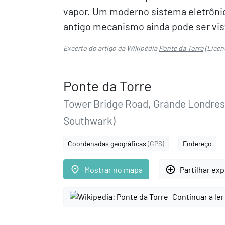
vapor. Um moderno sistema eletrônic
antigo mecanismo ainda pode ser vist
Excerto do artigo da Wikipédia
Ponte da Torre
(Licen
Ponte da Torre
Tower Bridge Road, Grande Londre
Southwark)
Coordenadas geográficas
(GPS)
Endereço
place
add_circle_outline
Mostrar no mapa
Partilhar ex
Continuar a ler