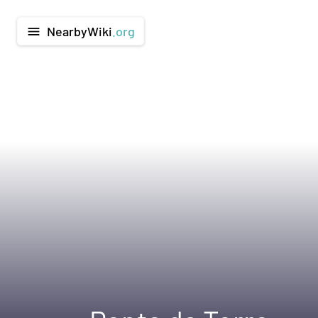
NearbyWiki
.org
menu