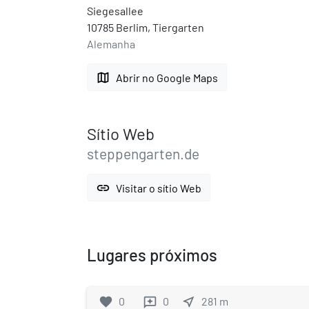
Siegesallee
10785 Berlim, Tiergarten
Alemanha
map
Abrir no Google Maps
Sítio Web
steppengarten.de
link
Visitar o sítio Web
Lugares próximos
favorite
0
0
near_me
281
m
reviews