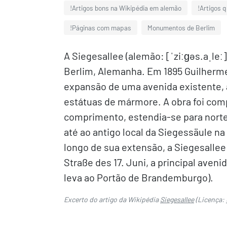
!Artigos bons na Wikipédia em alemão
!Artigos 
!Páginas com mapas
Monumentos de Berlim
A Siegesallee (alemão: [ˈziːɡəs.aˌleː
Berlim, Alemanha. Em 1895 Guilherme
expansão de uma avenida existente,
estátuas de mármore. A obra foi com
comprimento, estendia-se para norte
até ao antigo local da Siegessäule na
longo de sua extensão, a Siegesallee
Straße des 17. Juni, a principal aven
leva ao Portão de Brandemburgo).
Excerto do artigo da Wikipédia
Siegesallee
(Licença: