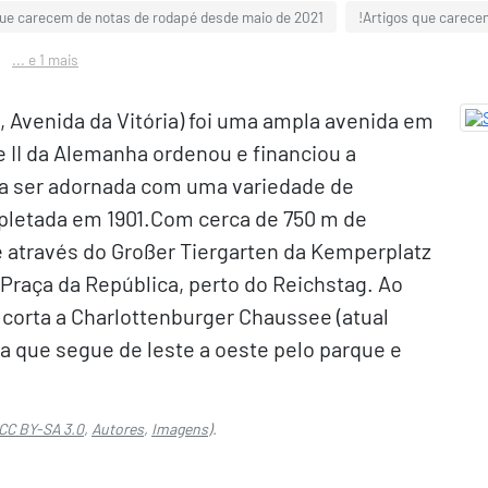
que carecem de notas de rodapé desde maio de 2021
!Artigos que carece
... e 1 mais
], Avenida da Vitória) foi uma ampla avenida em
 II da Alemanha ordenou e financiou a
 a ser adornada com uma variedade de
pletada em 1901.Com cerca de 750 m de
 através do Großer Tiergarten da Kemperplatz
 Praça da República, perto do Reichstag. Ao
 corta a Charlottenburger Chaussee (atual
ida que segue de leste a oeste pelo parque e
CC BY-SA 3.0
,
Autores
,
Imagens
).