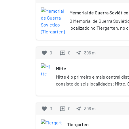
Memorial de Guerra Soviético
O Memorial de Guerra Soviéti
localizado no Tiergarten, no c
Straße des 17. Juni. O monume
para lembrar os soldados do 
tombaram na Segunda Guerra
favorite
0
0
near_me
396
m
reviews
Mitte
Mitte é o primeiro e mais central dist
consiste de seis localidades: Mitte
Hansaviertel, Moabit, Tiergarten e 
distritos (sendo o outro Friedrichs
foram divididos entre Berlim Leste 
favorite
0
0
near_me
396
m
reviews
Mitte está localizado o núcleo histór
alguns dos mais importantes pontos 
Tiergarten
exemplo Ilha dos Museus, Palácio do