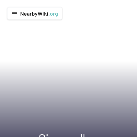
NearbyWiki
.org
menu