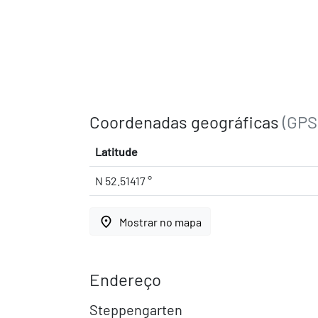
Coordenadas geográficas
(GPS
Latitude
N 52.51417 °
place
Mostrar no mapa
Endereço
Steppengarten