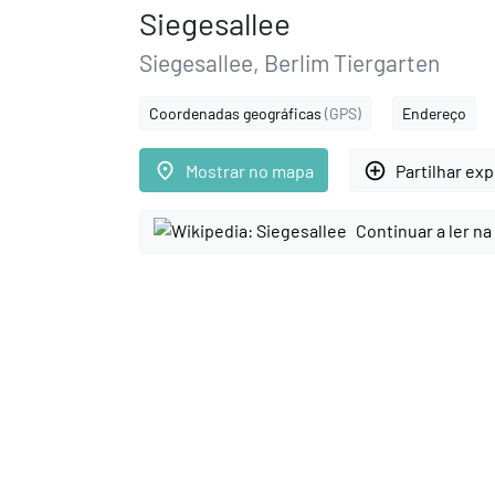
Siegesallee
Siegesallee, Berlim Tiergarten
Coordenadas geográficas
(GPS)
Endereço
place
add_circle_outline
Mostrar no mapa
Partilhar ex
Continuar a ler na