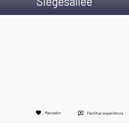
Siegesallee
favorite
Marcador
reviews
Partilhar experiência