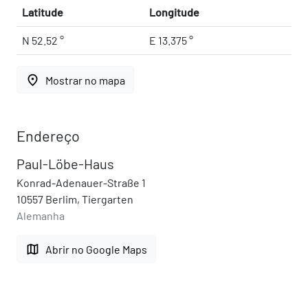
Latitude
Longitude
N 52.52 °
E 13.375 °
place
Mostrar no mapa
Endereço
Paul-Löbe-Haus
Konrad-Adenauer-Straße 1
10557 Berlim, Tiergarten
Alemanha
map
Abrir no Google Maps