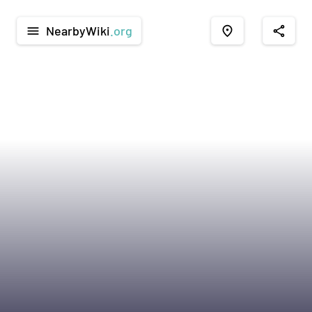
NearbyWiki
.org
menu
place
share