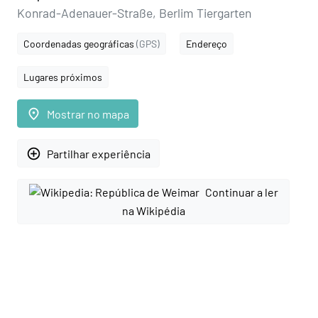
Konrad-Adenauer-Straße, Berlim Tiergarten
Coordenadas geográficas
(GPS)
Endereço
Lugares próximos
place
Mostrar no mapa
add_circle_outline
Partilhar experiência
Continuar a ler
na Wikipédia