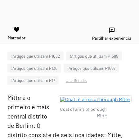
favorite
reviews
Marcador
Partilhar experiência
!Artigos que utilizam P1082
!Artigos que utilizam P1365
!Artigos que utilizam P138
!Artigos que utilizam P1667
!Artigos que utilizam P17
... e 16 mais
Mitte é o
primeiro e mais
Coat of arms of borough
central distrito
Mitte
de Berlim. O
distrito consiste de seis localidades: Mitte,