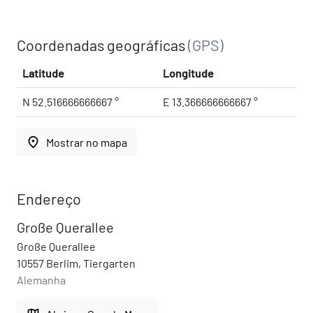
Coordenadas geográficas
(GPS)
Latitude
Longitude
N 52.516666666667 °
E 13.366666666667 °
place
Mostrar no mapa
Endereço
Große Querallee
Große Querallee
10557 Berlim, Tiergarten
Alemanha