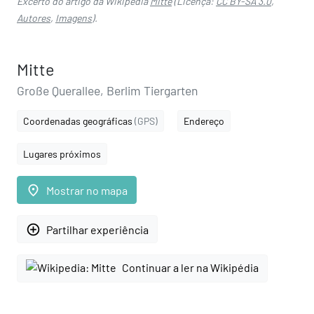
Excerto do artigo da Wikipédia
Mitte
(Licença:
CC BY-SA 3.0
,
Autores
,
Imagens
).
Mitte
Große Querallee, Berlim Tiergarten
Coordenadas geográficas
(GPS)
Endereço
Lugares próximos
place
Mostrar no mapa
add_circle_outline
Partilhar experiência
Continuar a ler na Wikipédia