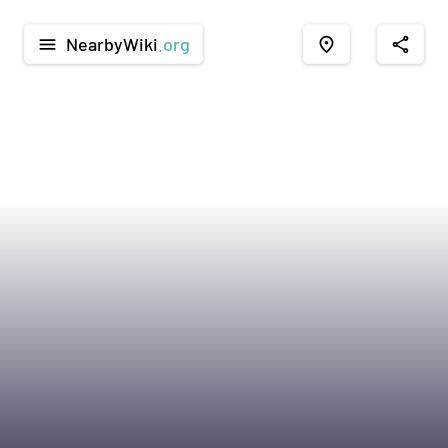
NearbyWiki
.org
menu
place
share