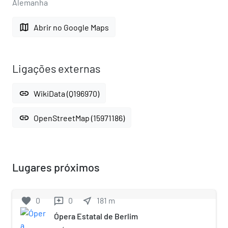
Alemanha
map
Abrir no Google Maps
Ligações externas
link
WikiData (Q196970)
link
OpenStreetMap (15971186)
Lugares próximos
favorite
0
0
near_me
181
m
reviews
Ópera Estatal de Berlim