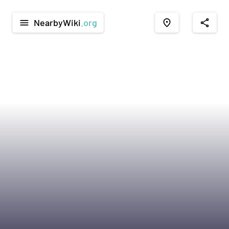
NearbyWiki
.org
menu
place
share