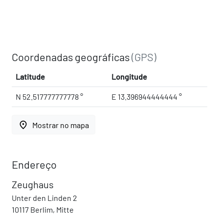
Coordenadas geográficas
(GPS)
Latitude
Longitude
N 52.517777777778 °
E 13.396944444444 °
place
Mostrar no mapa
Endereço
Zeughaus
Unter den Linden 2
10117 Berlim, Mitte