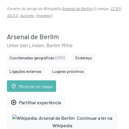
Excerto do artigo da Wikipédia
Arsenal de Berlim
(Licença:
CC BY-
SA 3.0
,
Autores
,
Imagens
).
Arsenal de Berlim
Unter den Linden, Berlim Mitte
Coordenadas geográficas
(GPS)
Endereço
Ligações externas
Lugares próximos
place
Mostrar no mapa
add_circle_outline
Partilhar experiência
Continuar a ler na
Wikipédia