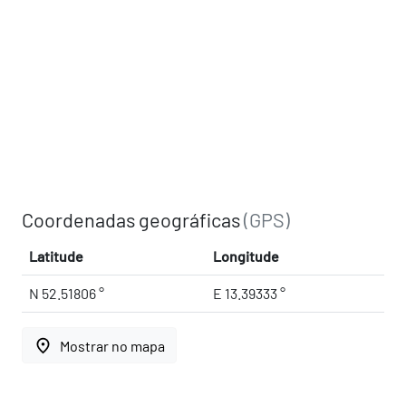
Coordenadas geográficas
(GPS)
Latitude
Longitude
N 52.51806 °
E 13.39333 °
place
Mostrar no mapa