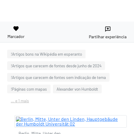
favorite
reviews
Marcador
Partilhar experiência
!Artigos bons na Wikipédia em esperanto
!Artigos que carecem de fontes desde junho de 2024
!Artigos que carecem de fontes sem indicação de tema
!Páginas com mapas
Alexander von Humboldt
... e 1 mais
Berlin, Mitte, Unter den