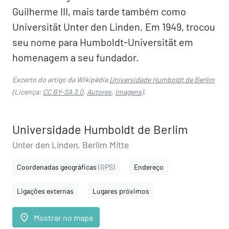
Guilherme III, mais tarde também como
Universität Unter den Linden. Em 1949, trocou
seu nome para Humboldt-Universität em
homenagem a seu fundador.
Excerto do artigo da Wikipédia
Universidade Humboldt de Berlim
(Licença:
CC BY-SA 3.0
,
Autores
,
Imagens
).
Universidade Humboldt de Berlim
Unter den Linden, Berlim Mitte
Coordenadas geográficas
(GPS)
Endereço
Ligações externas
Lugares próximos
place
Mostrar no mapa