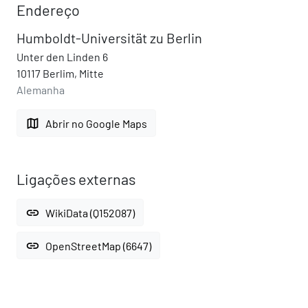
Endereço
Humboldt-Universität zu Berlin
Unter den Linden 6
10117 Berlim, Mitte
Alemanha
map
Abrir no Google Maps
Ligações externas
link
WikiData (Q152087)
link
OpenStreetMap (6647)