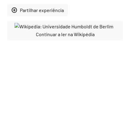
add_circle_outline
Partilhar experiência
Continuar a ler na Wikipédia