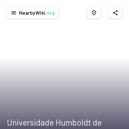
NearbyWiki
.org
menu
place
share
Universidade Humboldt de