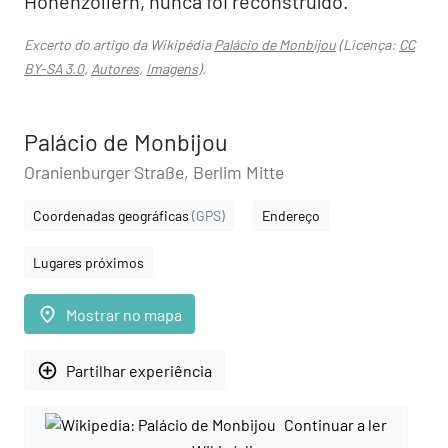
Hohenzollern, nunca foi reconstruído.
Excerto do artigo da Wikipédia
Palácio de Monbijou
(Licença:
CC
BY-SA 3.0
,
Autores
,
Imagens
).
Palácio de Monbijou
Oranienburger Straße, Berlim Mitte
Coordenadas geográficas
(GPS)
Endereço
Lugares próximos
place
Mostrar no mapa
add_circle_outline
Partilhar experiência
Continuar a ler