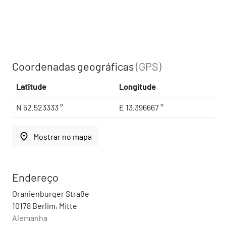
Coordenadas geográficas
(GPS)
Latitude
Longitude
N 52.523333 °
E 13.396667 °
place
Mostrar no mapa
Endereço
Oranienburger Straße
10178 Berlim, Mitte
Alemanha