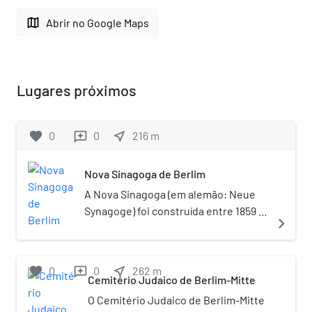
map
Abrir no Google Maps
Lugares próximos
favorite
0
0
near_me
216
m
reviews
Nova Sinagoga de Berlim
A Nova Sinagoga (em alemão: Neue
Synagoge) foi construída entre 1859 e
navigate_next
1866 como a principal sinagoga da
comunidade judaica de Berlim,
Alemanha. Localiza-se na
favorite
0
0
near_me
262
m
reviews
Oranienburger Straße (rua
Cemitério Judaico de Berlim-Mitte
Oranienburg).Por seu esplêndido
O Cemitério Judaico de Berlim-Mitte
estilo neomourisco com influência da