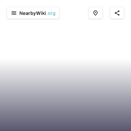
NearbyWiki
.org
menu
place
share