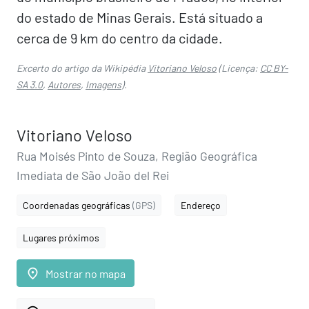
do estado de Minas Gerais. Está situado a
cerca de 9 km do centro da cidade.
Excerto do artigo da Wikipédia
Vitoriano Veloso
(Licença:
CC BY-
SA 3.0
,
Autores
,
Imagens
).
Vitoriano Veloso
Rua Moisés Pinto de Souza, Região Geográfica
Imediata de São João del Rei
Coordenadas geográficas
(GPS)
Endereço
Lugares próximos
place
Mostrar no mapa