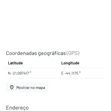
Coordenadas geográficas
(GPS)
Latitude
Longitude
N -21.097417 °
E -44.1175 °
place
Mostrar no mapa
Endereço