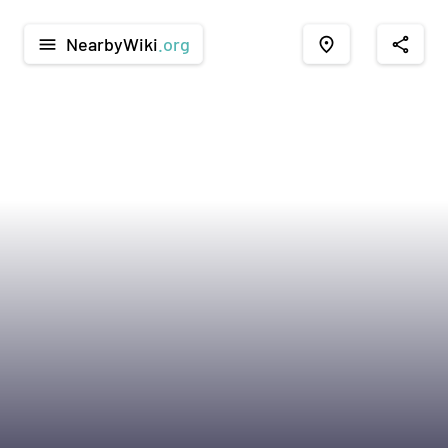
NearbyWiki
.org
menu
place
share