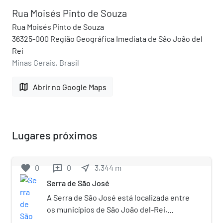
Rua Moisés Pinto de Souza
Rua Moisés Pinto de Souza
36325-000 Região Geográfica Imediata de São João del
Rei
Minas Gerais, Brasil
map
Abrir no Google Maps
Lugares próximos
favorite
0
0
near_me
3,344
m
reviews
Serra de São José
A Serra de São José está localizada entre
os municípios de São João del-Rei,
Tiradentes, Santa Cruz de Minas, Coronel