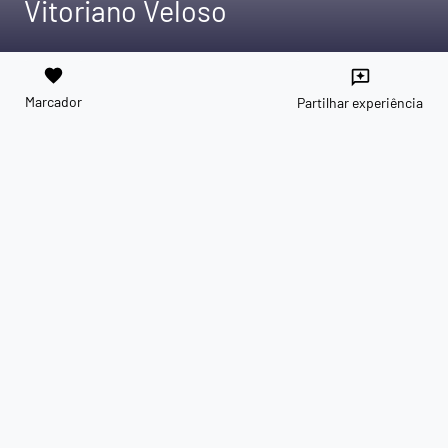
Vitoriano Veloso
favorite
reviews
Marcador
Partilhar experiência