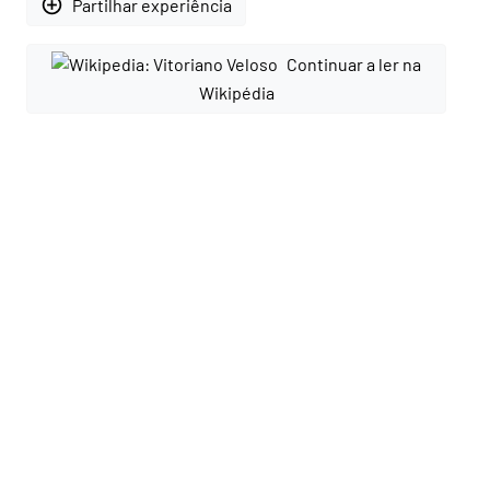
add_circle_outline
Partilhar experiência
Continuar a ler na
Wikipédia