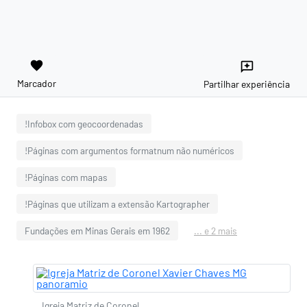
favorite
reviews
Marcador
Partilhar experiência
!Infobox com geocoordenadas
!Páginas com argumentos formatnum não numéricos
!Páginas com mapas
!Páginas que utilizam a extensão Kartographer
Fundações em Minas Gerais em 1962
... e 2 mais
Igreja Matriz de Coronel