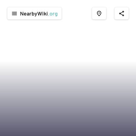
NearbyWiki
.org
menu
place
share