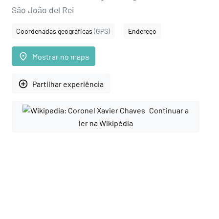
São João del Rei
Coordenadas geográficas
(GPS)
Endereço
place
Mostrar no mapa
add_circle_outline
Partilhar experiência
Continuar a
ler na Wikipédia