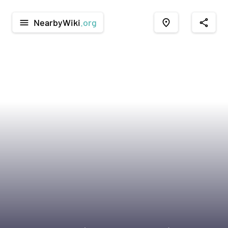
NearbyWiki
.org
menu
place
share