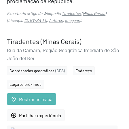
proclamação da República.
Excerto do artigo da Wikipédia
Tiradentes (Minas Gerais)
(Licença:
CC BY-SA 3.0
,
Autores
,
Imagens
).
Tiradentes (Minas Gerais)
Rua da Câmara, Região Geográfica Imediata de São
João del Rei
Coordenadas geográficas
(GPS)
Endereço
Lugares próximos
place
Mostrar no mapa
add_circle_outline
Partilhar experiência