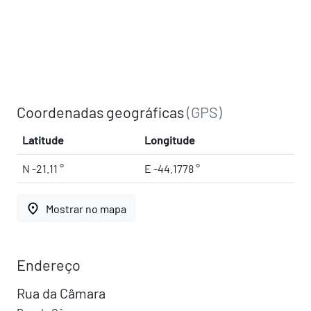
Coordenadas geográficas
(GPS)
Latitude
Longitude
N -21.11 °
E -44.1778 °
place
Mostrar no mapa
Endereço
Rua da Câmara