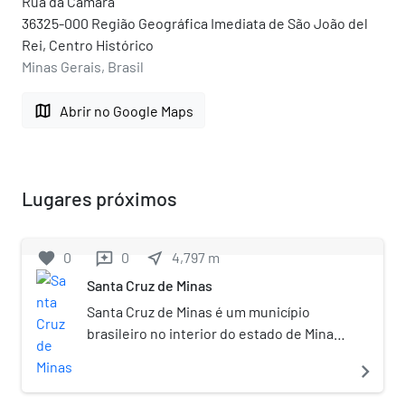
Rua da Câmara
36325-000 Região Geográfica Imediata de São João del
Rei, Centro Histórico
Minas Gerais, Brasil
map
Abrir no Google Maps
Lugares próximos
favorite
0
0
near_me
4,797
m
reviews
Santa Cruz de Minas
Santa Cruz de Minas é um município
brasileiro no interior do estado de Minas
Gerais. Localiza-se na região do Campo
navigate_next
das Vertentes e está situado a cerca de
180 km ao sul da capital mineira. Ocupa