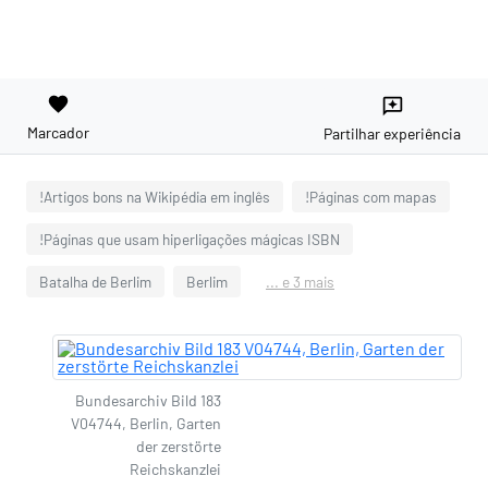
favorite
reviews
Marcador
Partilhar experiência
!Artigos bons na Wikipédia em inglês
!Páginas com mapas
!Páginas que usam hiperligações mágicas ISBN
Batalha de Berlim
Berlim
... e 3 mais
Bundesarchiv Bild 183
V04744, Berlin, Garten
der zerstörte
Reichskanzlei