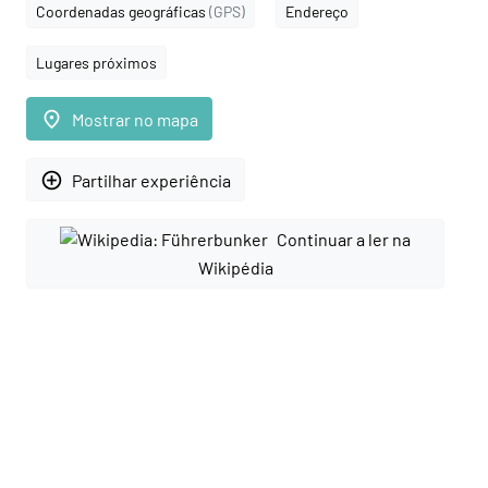
Coordenadas geográficas
(GPS)
Endereço
Lugares próximos
place
Mostrar no mapa
add_circle_outline
Partilhar experiência
Continuar a ler na
Wikipédia