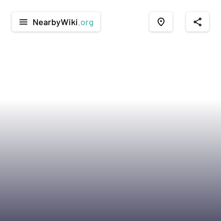
NearbyWiki
.org
menu
place
share