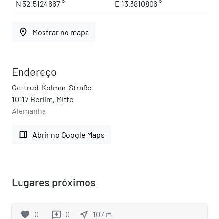
N 52.5124667 °
E 13.3810806 °
place
Mostrar no mapa
Endereço
Gertrud-Kolmar-Straße
10117 Berlim, Mitte
Alemanha
map
Abrir no Google Maps
Lugares próximos
favorite
0
0
near_me
107
m
reviews