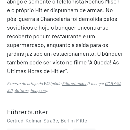
abrigo e somente o telefonista Rochus Misch
e o próprio Hitler dispunham de armas. No
pós-guerra a Chancelaria foi demolida pelos
soviéticos e hoje o búnquer encontra-se
recoberto por um restaurante e um
supermercado, enquanto a saída para os
jardins jaz sob um estacionamento. O búnquer
também pode ser visto no filme "A Queda! As
Últimas Horas de Hitler".
Excerto do artigo da Wikipédia
Führerbunker
(Licença:
CC BY-SA
3.0
,
Autores
,
Imagens
).
Führerbunker
Gertrud-Kolmar-Straße, Berlim Mitte