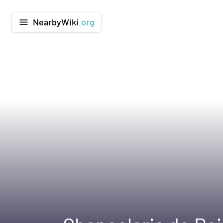
NearbyWiki
.org
menu