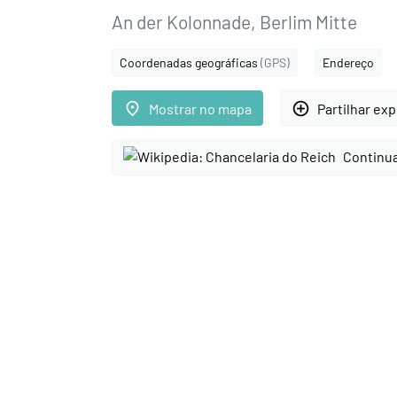
An der Kolonnade, Berlim Mitte
Coordenadas geográficas
(GPS)
Endereço
place
add_circle_outline
Mostrar no mapa
Partilhar ex
Continua