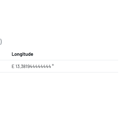
)
Longitude
E 13.381944444444 °