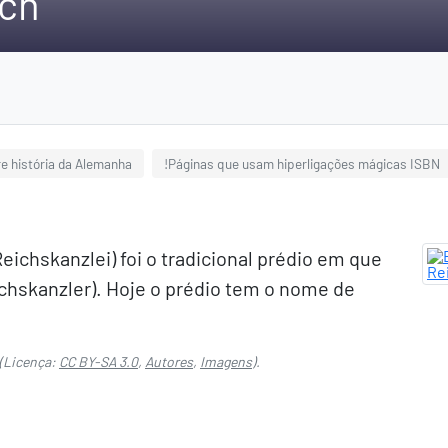
ich
e história da Alemanha
!Páginas que usam hiperligações mágicas ISBN
ichskanzlei) foi o tradicional prédio em que
chskanzler). Hoje o prédio tem o nome de
(Licença:
CC BY-SA 3.0
,
Autores
,
Imagens
).