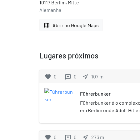
10117 Berlim, Mitte
Alemanha
map
Abrir no Google Maps
Lugares próximos
favorite
0
0
near_me
107
m
reviews
Führerbunker
Führerbunker é o complexo
em Berlim onde Adolf Hitle
semanas do regime nazista 
búnquer localizava-se a no
Reich, a cinco metros de p
favorite
0
0
near_me
273
m
reviews