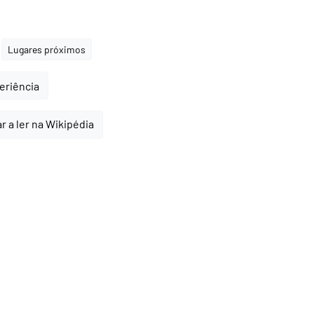
Lugares próximos
periência
r a ler na Wikipédia