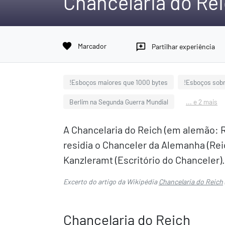
Chancelaria do Re
favorite
Marcador
reviews
Partilhar experiência
!Esboços maiores que 1000 bytes
!Esboços sobr
Berlim na Segunda Guerra Mundial
... e 2 mais
A Chancelaria do Reich (em alemão: Re
residia o Chanceler da Alemanha (Rei
Kanzleramt (Escritório do Chanceler).
Excerto do artigo da Wikipédia
Chancelaria do Reich
Chancelaria do Reich