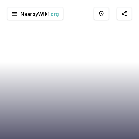
NearbyWiki
.org
menu
place
share