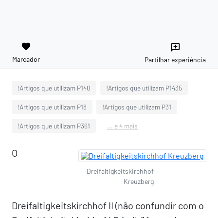
favorite
reviews
Marcador
Partilhar experiência
!Artigos que utilizam P140
!Artigos que utilizam P1435
!Artigos que utilizam P18
!Artigos que utilizam P31
!Artigos que utilizam P361
... e 4 mais
O
Dreifaltigkeitskirchhof
Kreuzberg
Dreifaltigkeitskirchhof II (não confundir com o