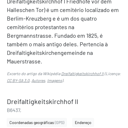
Dreifaltigkeitskirchhof I Friedhöfe vor dem
Halleschen Tor) é um cemitério localizado em
Berlim-Kreuzberg e é um dos quatro
cemitérios protestantes na
Bergmannstrasse. Fundado em 1825, é
também o mais antigo deles. Pertencia à
Dreifaltigkeitskirchengemeinde na
Mauerstrasse.
Excerto do artigo da Wikipédia
Dreifaltigkeitskirchhof II
(Licença:
CC BY-SA 3.0
,
Autores
,
Imagens
).
Dreifaltigkeitskirchhof II
B6437,
Coordenadas geográficas
(GPS)
Endereço