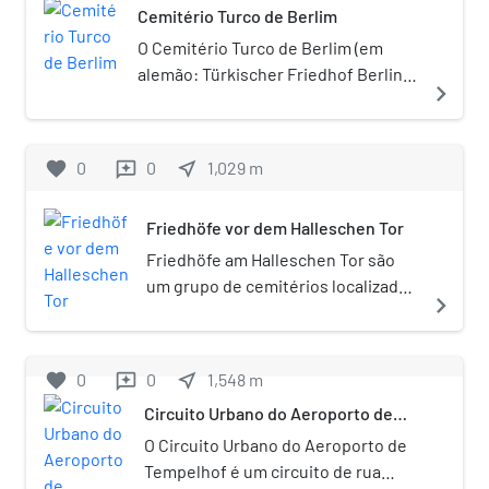
Cemitério Turco de Berlim
O Cemitério Turco de Berlim (em
alemão: Türkischer Friedhof Berlin)
navigate_next
foi inaugurado em 1863, sendo o mais
antigo cemitério islamita da
Alemanha. Atualmente tem um lado
favorite
0
0
near_me
1,029
m
reviews
fronteiriço ao cemitério Friedhof
Columbiadamm, localizado no bairro
Friedhöfe vor dem Halleschen Tor
Berlin-Neukölln.
Friedhöfe am Halleschen Tor são
um grupo de cemitérios localizados
navigate_next
na Hallesches Tor, no bairro
Kreuzberg de Berlim, entre a
Mehringdamm e a Zossener Straße.
favorite
0
0
near_me
1,548
m
reviews
Circuito Urbano do Aeroporto de
Tempelhof
O Circuito Urbano do Aeroporto de
Tempelhof é um circuito de rua