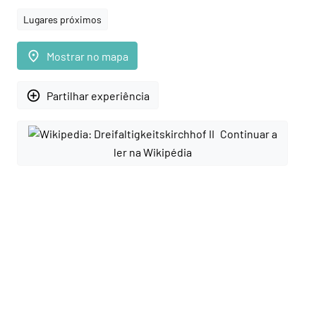
Lugares próximos
place
Mostrar no mapa
add_circle_outline
Partilhar experiência
Continuar a
ler na Wikipédia