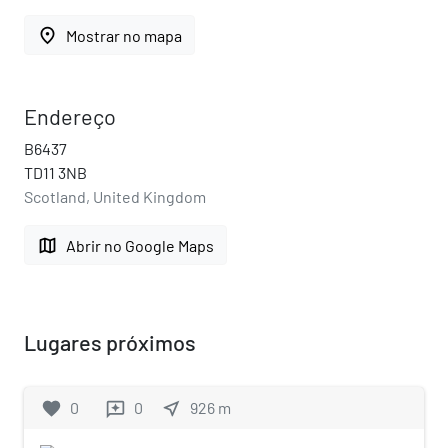
place
Mostrar no mapa
Endereço
B6437
TD11 3NB
Scotland, United Kingdom
map
Abrir no Google Maps
Lugares próximos
favorite
0
0
near_me
926
m
reviews