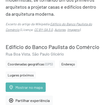
arquitetos a projetar casas e edifícios dentro
da arquitetura moderna.
Excerto do artigo da Wikipédia
Edifício do Banco Paulista do
Comércio
(Licença:
CC BY-SA 3.0
,
Autores
,
Imagens
).
Edifício do Banco Paulista do Comércio
Rua Boa Vista, São Paulo Glicério
Coordenadas geográficas
(GPS)
Endereço
Lugares próximos
place
Mostrar no mapa
add_circle_outline
Partilhar experiência