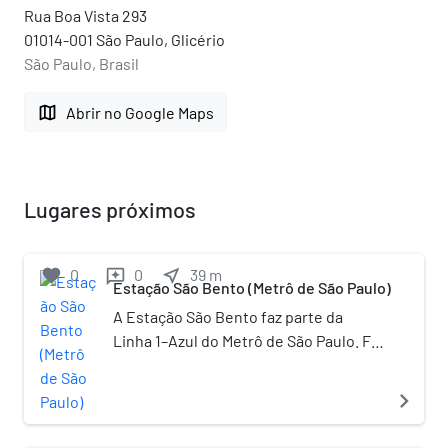
Rua Boa Vista 293
01014-001 São Paulo, Glicério
São Paulo, Brasil
map
Abrir no Google Maps
Lugares próximos
favorite
0
0
near_me
39
m
reviews
Estação São Bento (Metrô de São Paulo)
A Estação São Bento faz parte da
Linha 1–Azul do Metrô de São Paulo. Foi
inaugurada em 26 de setembro de
1975. Ela conta com seis acessos,
navigate_next
sendo dois no Largo São Bento, um na
Ladeira Porto Geral, um no nível do