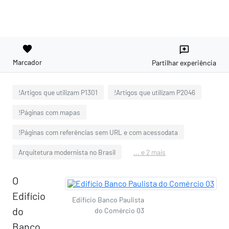
favorite
reviews
Marcador
Partilhar experiência
!Artigos que utilizam P1301
!Artigos que utilizam P2046
!Páginas com mapas
!Páginas com referências sem URL e com acessodata
Arquitetura modernista no Brasil
... e 2 mais
O
Edifício
Edifício Banco Paulista
do
do Comércio 03
Banco