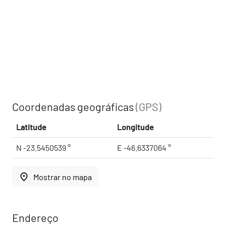
Coordenadas geográficas
(GPS)
Latitude
Longitude
N -23.5450539 °
E -46.6337064 °
place
Mostrar no mapa
Endereço