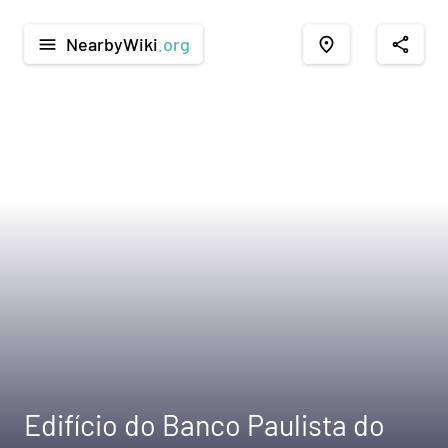
NearbyWiki
.org
menu
place
share
Edifício do Banco Paulista do