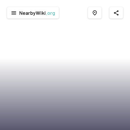
NearbyWiki
.org
menu
place
share