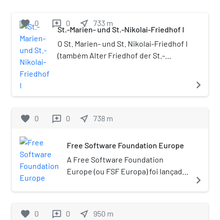
favorite
0
0
near_me
733
m
reviews
St.-Marien- und St.-Nikolai-Friedhof I
O St. Marien- und St. Nikolai-Friedhof I
(também Alter Friedhof der St.-
Nikolai- und St.-Marien-Gemeinde) é
um cemitério na Prenzlauer Allee Nr. 1
navigate_next
no bairro Prenzlauer Berg no Distrito
de Pankow, Berlim.
favorite
0
0
near_me
738
m
reviews
Free Software Foundation Europe
A Free Software Foundation
Europe (ou FSF Europa) foi lançada
navigate_next
em 10 de Março de 2001 e trabalha
em todos os aspectos relacionados
com o Software Livre na Europa e
favorite
0
0
near_me
950
m
reviews
especialmente o Projecto GNU.