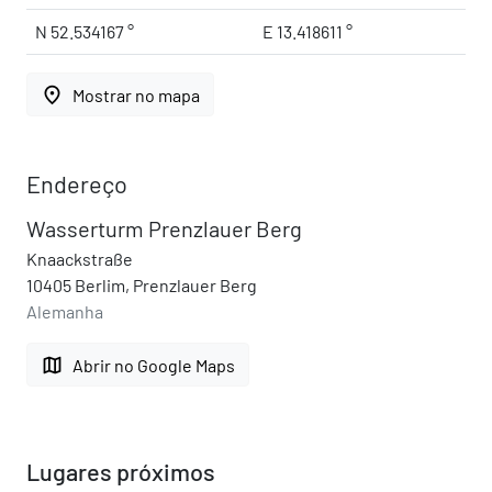
N 52.534167 °
E 13.418611 °
place
Mostrar no mapa
Endereço
Wasserturm Prenzlauer Berg
Knaackstraße
10405 Berlim, Prenzlauer Berg
Alemanha
map
Abrir no Google Maps
Lugares próximos