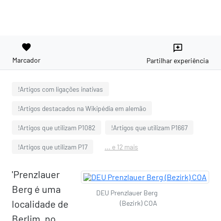
favorite
reviews
Marcador
Partilhar experiência
!Artigos com ligações inativas
!Artigos destacados na Wikipédia em alemão
!Artigos que utilizam P1082
!Artigos que utilizam P1667
!Artigos que utilizam P17
... e 12 mais
'Prenzlauer
Berg é uma
DEU Prenzlauer Berg
localidade de
(Bezirk) COA
Berlim, no