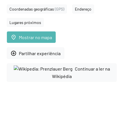
Coordenadas geográficas
(GPS)
Endereço
Lugares próximos
place
Mostrar no mapa
add_circle_outline
Partilhar experiência
Continuar a ler na
Wikipédia