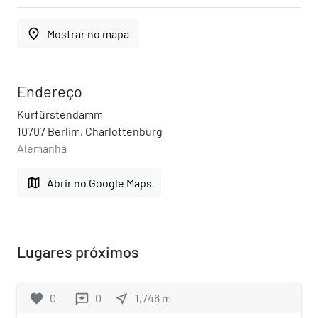
place
Mostrar no mapa
Endereço
Kurfürstendamm
10707 Berlim, Charlottenburg
Alemanha
map
Abrir no Google Maps
Lugares próximos
favorite
0
0
near_me
1,746
m
reviews