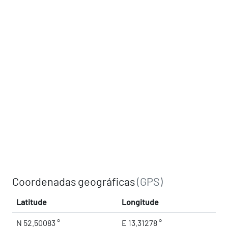
Coordenadas geográficas
(GPS)
Latitude
Longitude
N 52.50083 °
E 13.31278 °