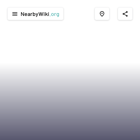
NearbyWiki
.org
menu
place
share