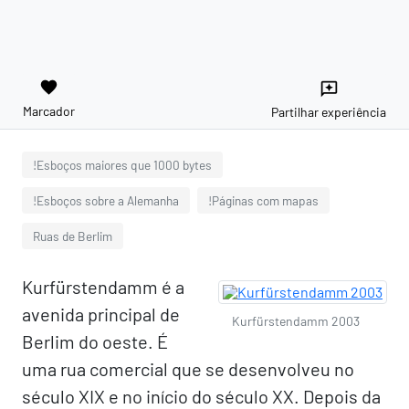
favorite
reviews
Marcador
Partilhar experiência
!Esboços maiores que 1000 bytes
!Esboços sobre a Alemanha
!Páginas com mapas
Ruas de Berlim
Kurfürstendamm é a
avenida principal de
Kurfürstendamm 2003
Berlim do oeste. É
uma rua comercial que se desenvolveu no
século XIX e no início do século XX. Depois da