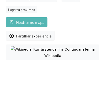
Lugares próximos
place
Mostrar no mapa
add_circle_outline
Partilhar experiência
Continuar a ler na
Wikipédia