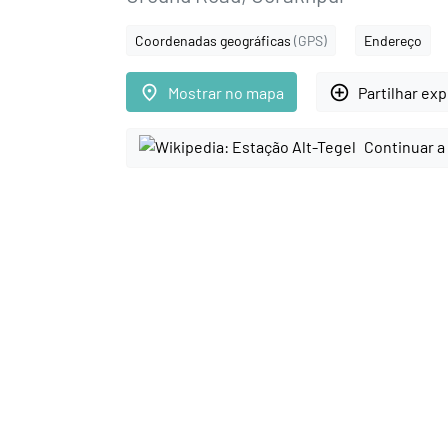
Coordenadas geográficas
(GPS)
Endereço
place
add_circle_outline
Mostrar no mapa
Partilhar ex
Continuar a 