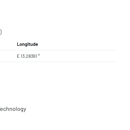
)
Longitude
E 13.28361 °
Technology