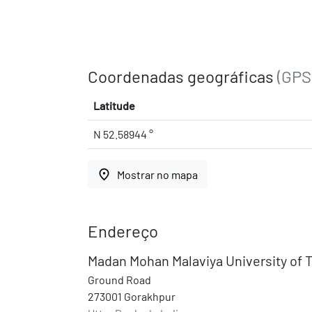
Coordenadas geográficas
(GPS
Latitude
N 52.58944 °
place
Mostrar no mapa
Endereço
Madan Mohan Malaviya University of 
Ground Road
273001 Gorakhpur