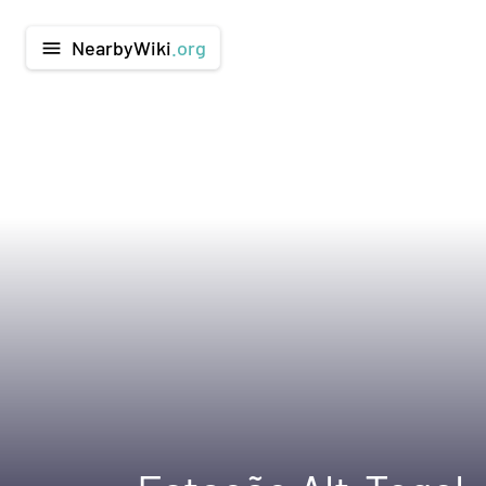
NearbyWiki
.org
menu