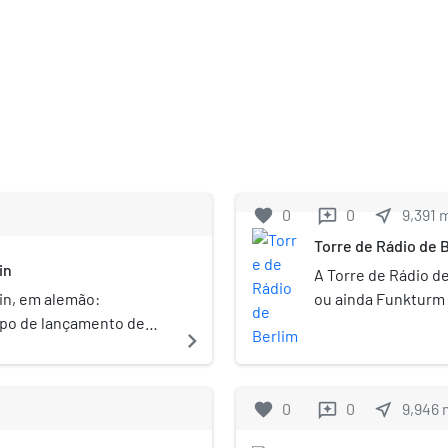
favorite
0
0
near_me
9,391
reviews
Torre de Rádio de 
in
A Torre de Rádio d
in, em alemão:
ou ainda Funkturm B
ampo de lançamento de
em Berlim, capital 
navigate_next
e para esta finalidade
por Heinrich Straum
 área adjacente ao atual
Charlottenburg-Wi
 por um depósito de
principais atrações
favorite
0
0
near_me
9,946
reviews
ebel teve êxito em
lange Lulatsch" ("mo
.Foi nessa área de
expressão é rarame