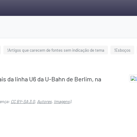
!Artigos que carecem de fontes sem indicação de tema
!Esboços
is da linha U6 da U-Bahn de Berlim, na
ença:
CC BY-SA 3.0
,
Autores
,
Imagens
).