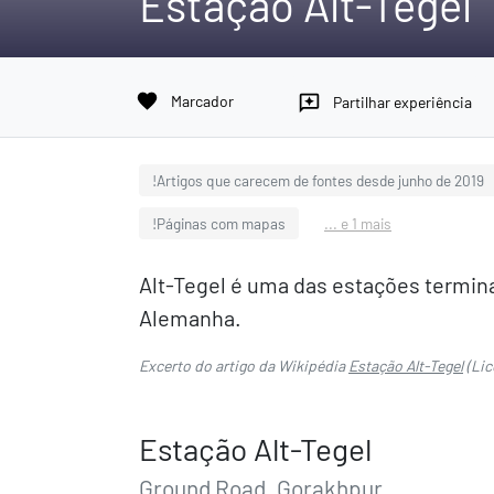
Estação Alt-Tegel
favorite
Marcador
reviews
Partilhar experiência
!Artigos que carecem de fontes desde junho de 2019
!Páginas com mapas
... e 1 mais
Alt-Tegel é uma das estações termina
Alemanha.
Excerto do artigo da Wikipédia
Estação Alt-Tegel
(Lic
Estação Alt-Tegel
Ground Road, Gorakhpur